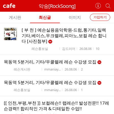
cafe
악숭[RockSoong]
카
개
페
별
개
정
카
게시판
최신글
이미지
가입하기
보
별
페
전
전
보
검
[ 부 천 ] 예손실용음악학원-드럼,통기타,일렉
카
체
기
색
체
기타,베이스,우크렐레,피아노,보컬 레슨 합니
페
글
다 [사진첨부]
글
리
메
게시판명
작성자
작성시간
조회수
레슨홍보실
김드러머
26.08.06
10
스
뉴
트
목동역 5분거리, 기타/우쿨렐레 레슨 수강생 모집
게시판명
작성자
작성시간
조회수
레슨게시판
mmaniay...
26.08.06
2
목동역 5분거리, 기타/우쿨렐레 레슨 수강생 모집
게시판명
작성자
작성시간
조회수
레슨홍보실
mmaniay...
26.08.06
1
[[ 인천,부평,부천 ]] 보컬레슨!! 랩레슨!! 발성전문!! 17레
슨경력!! 합리적인 가격 & 디테일한 수업!!