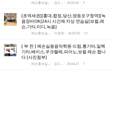
게시판명
작성자
작성시간
조회수
레슨홍보실...
김드...
26.05.02
5
[초역세권][홍대,합정,당산,영등포구청역][녹
음장비OK]24시 시간제 지상 연습실[보컬,레
슨,기타,미디,녹음]
게시판명
작성자
작성시간
조회수
레슨홍보실...
이경재
26.05.02
12
[ 부 천 ] 예손실용음악학원-드럼,통기타,일렉
기타,베이스,우크렐레,피아노,보컬 레슨 합니
다 [사진첨부]
게시판명
작성자
작성시간
조회수
레슨홍보실...
김드...
26.04.27
7
[인천] 일렉기타/통기타/우쿨렐레 1:1 개인레
슨 (검암역/검바위역/검암동/경서동/청라/검
단/계양/계산)
게시판명
작성자
작성시간
조회수
레슨홍보실...
Hong...
26.04.25
6
[ 부 천 ] 예손실용음악학원-드럼,통기타,일렉
기타,베이스,우크렐레,피아노,보컬 레슨 합니