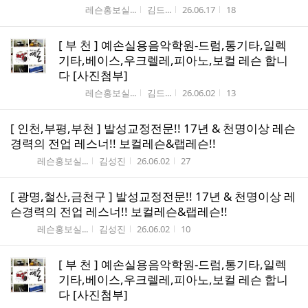
게시판명
작성자
작성시간
조회수
레슨홍보실...
김드...
26.06.17
18
[ 부 천 ] 예손실용음악학원-드럼,통기타,일렉
기타,베이스,우크렐레,피아노,보컬 레슨 합니
다 [사진첨부]
게시판명
작성자
작성시간
조회수
레슨홍보실...
김드...
26.06.02
13
[ 인천,부평,부천 ] 발성교정전문!! 17년 & 천명이상 레슨
경력의 전업 레스너!! 보컬레슨&랩레슨!!
게시판명
작성자
작성시간
조회수
레슨홍보실...
김성진
26.06.02
27
[ 광명,철산,금천구 ] 발성교정전문!! 17년 & 천명이상 레
슨경력의 전업 레스너!! 보컬레슨&랩레슨!!
게시판명
작성자
작성시간
조회수
레슨홍보실...
김성진
26.06.02
10
[ 부 천 ] 예손실용음악학원-드럼,통기타,일렉
기타,베이스,우크렐레,피아노,보컬 레슨 합니
다 [사진첨부]