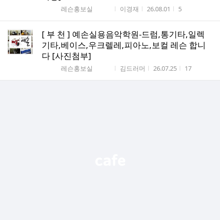
게시판명
작성자
작성시간
조회수
레슨홍보실
이경재
26.08.01
5
[ 부 천 ] 예손실용음악학원-드럼,통기타,일렉
기타,베이스,우크렐레,피아노,보컬 레슨 합니
다 [사진첨부]
게시판명
작성자
작성시간
조회수
레슨홍보실
김드러머
26.07.25
17