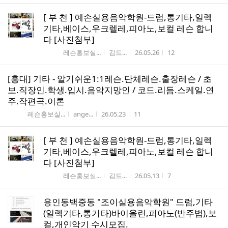
[ 부 천 ] 예손실용음악학원-드럼,통기타,일렉
기타,베이스,우크렐레,피아노,보컬 레슨 합니
다 [사진첨부]
게시판명
작성자
작성시간
조회수
레슨홍보실...
김드...
26.05.26
12
[홍대] 기타 - 알기쉬운1:1레슨.단체레슨.출장레슨 / 초
보.직장인.학생.입시.음악지망인 / 코드.리듬.스케일.연
주.작편곡.이론
게시판명
작성자
작성시간
조회수
레슨홍보실...
ange...
26.05.23
11
[ 부 천 ] 예손실용음악학원-드럼,통기타,일렉
기타,베이스,우크렐레,피아노,보컬 레슨 합니
다 [사진첨부]
게시판명
작성자
작성시간
조회수
레슨홍보실...
김드...
26.05.13
7
용인동백중동 "조이실용음악학원" 드럼,기타
(일렉기타,통기타)바이올린,피아노(반주법),보
컬,개인악기 수시모집.