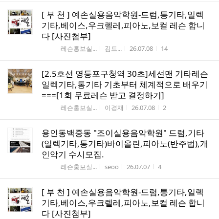
[ 부 천 ] 예손실용음악학원-드럼,통기타,일렉
기타,베이스,우크렐레,피아노,보컬 레슨 합니
다 [사진첨부]
게시판명
작성자
작성시간
조회수
레슨홍보실...
김드...
26.07.08
14
[2.5호선 영등포구청역 30초]세션맨 기타레슨
일렉기타,통기타 기초부터 체계적으로 배우기
===[1회 무료레슨 받고 결정하기]
게시판명
작성자
작성시간
조회수
레슨홍보실...
이경재
26.07.08
2
용인동백중동 "조이실용음악학원" 드럼,기타
(일렉기타,통기타)바이올린,피아노(반주법),개
인악기 수시모집.
게시판명
작성자
작성시간
조회수
레슨홍보실...
seoo
26.07.07
4
[ 부 천 ] 예손실용음악학원-드럼,통기타,일렉
기타,베이스,우크렐레,피아노,보컬 레슨 합니
다 [사진첨부]