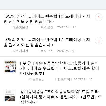
댓
' 3달의 기적 ' ... 피아노 반주법 1:1 트레이닝 ＜지
1
글
방 원데이도 신청 받습니다＞
수
게시판명
작성자
작성시간
조회수
레슨홍보실
에이오션
26.07.24
17
댓
' 3달의 기적 ' ... 피아노 반주법 1:1 트레이닝 ＜지
1
글
방 원데이도 신청 받습니다＞
수
게시판명
작성자
작성시간
조회수
자유게시판
에이오션
26.07.24
0
[ 부 천 ] 예손실용음악학원-드럼,통기타,일렉
기타,베이스,우크렐레,피아노,보컬 레슨 합니
다 [사진첨부]
게시판명
작성자
작성시간
조회수
레슨홍보실
김드러머
26.07.22
13
용인동백중동 "조이실용음악학원" 드럼,기타
(일렉기타,통기타)바이올린,피아노(반주법), 모
집합니다.