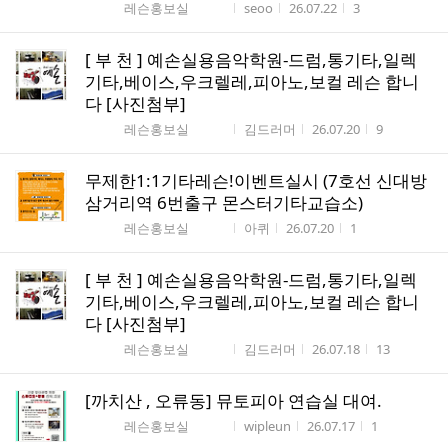
게시판명
작성자
작성시간
조회수
레슨홍보실
seoo
26.07.22
3
[ 부 천 ] 예손실용음악학원-드럼,통기타,일렉
기타,베이스,우크렐레,피아노,보컬 레슨 합니
다 [사진첨부]
게시판명
작성자
작성시간
조회수
레슨홍보실
김드러머
26.07.20
9
무제한1:1기타레슨!이벤트실시 (7호선 신대방
삼거리역 6번출구 몬스터기타교습소)
게시판명
작성자
작성시간
조회수
레슨홍보실
아퀴
26.07.20
1
[ 부 천 ] 예손실용음악학원-드럼,통기타,일렉
기타,베이스,우크렐레,피아노,보컬 레슨 합니
다 [사진첨부]
게시판명
작성자
작성시간
조회수
레슨홍보실
김드러머
26.07.18
13
[까치산 , 오류동] 뮤토피아 연습실 대여.
게시판명
작성자
작성시간
조회수
레슨홍보실
wipleun
26.07.17
1