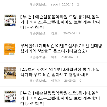
게시판명
작성자
작성시간
조회수
레슨홍보실...
seoo
26.05.12
2
[ 부 천 ] 예손실용음악학원-드럼,통기타,일렉
기타,베이스,우크렐레,피아노,보컬 레슨 합니
다 [사진첨부]
게시판명
작성자
작성시간
조회수
레슨홍보실...
김드...
26.05.04
7
무제한1:1기타레슨!이벤트실시!(7호선 신대방
삼거리역 6번출구 몬스터기타교습소)
게시판명
작성자
작성시간
조회수
레슨홍보실...
아퀴
26.05.04
1
[2.5호선 까치산역 1분] 3개월완성 통기타,일
렉기타 무료 레슨 받아보고 결정하세요
게시판명
작성자
작성시간
조회수
레슨홍보실...
이경재
26.05.03
0
[ 부 천 ] 예손실용음악학원-드럼,통기타,일렉
기타,베이스,우크렐레,피아노,보컬 레슨 합니
다 [사진첨부]