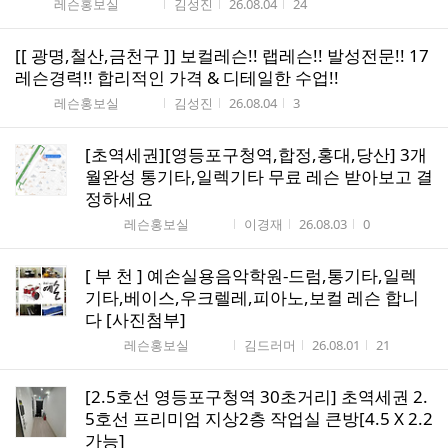
게시판명
작성자
작성시간
조회수
레슨홍보실
김성진
26.08.04
24
[[ 광명,철산,금천구 ]] 보컬레슨!! 랩레슨!! 발성전문!! 17
레슨경력!! 합리적인 가격 & 디테일한 수업!!
게시판명
작성자
작성시간
조회수
레슨홍보실
김성진
26.08.04
3
[초역세권][영등포구청역,합정,홍대,당산] 3개
월완성 통기타,일렉기타 무료 레슨 받아보고 결
정하세요
게시판명
작성자
작성시간
조회수
레슨홍보실
이경재
26.08.03
0
[ 부 천 ] 예손실용음악학원-드럼,통기타,일렉
기타,베이스,우크렐레,피아노,보컬 레슨 합니
다 [사진첨부]
게시판명
작성자
작성시간
조회수
레슨홍보실
김드러머
26.08.01
21
[2.5호선 영등포구청역 30초거리] 초역세권 2.
5호선 프리미엄 지상2층 작업실 큰방[4.5 X 2.2
가능]