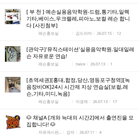
[ 부 천 ] 예손실용음악학원-드럼,통기타,일렉
기타,베이스,우크렐레,피아노,보컬 레슨 합니
다 [사진첨부]
게시판명
작성자
작성시간
조회수
레슨홍보실
김드러머
26.07.15
12
[관악구]'뮤직스테이션'실용음악학원.일대일레
슨 자유로운 연습!
게시판명
작성자
작성시간
조회수
레슨홍보실
twice
26.07.13
1
[초역세권][홍대,합정,당산,영등포구청역][녹
음장비OK]24시 시간제 지상 연습실[보컬,레
슨,기타,미디,녹음]
게시판명
작성자
작성시간
조회수
레슨홍보실
이경재
26.07.13
17
🐶 채널A [개와 늑대의 시간2]에서 출연진을 모
집합니다! 🐶
게시판명
작성자
작성시간
조회수
자유게시판...
감자
26.07.11
4