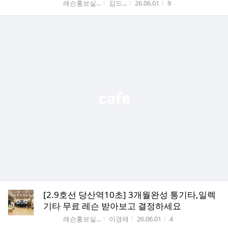
게시판명
작성자
작성시간
조회수
레슨홍보실...
김드...
26.06.01
9
[2.9호선 당산역10초] 3개월완성 통기타,일렉
기타 무료 레슨 받아보고 결정하세요
게시판명
작성자
작성시간
조회수
레슨홍보실...
이경재
26.06.01
4