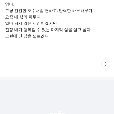
없다.
그냥 잔잔한 호수처럼 편하고, 안락한 하루하루가
요즘 내 삶의 화두다.
얼마 남지 않은 시간이겠지만
진정 내가 행복할 수 있는 마지막 삶을 살고 싶다.
그런데 난 답을 모르겠다.
현
재
게
시
글
추
가
기
능
열
기