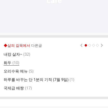
◆삶의 길목에서
다른글
현재페이지 1
2
3
4
댓
내캉 살자~
(
32
)
장
글
댓
화두
(
10
)
뇌
글
댓
오리수육 메뉴
(
5
)
그
글
댓
하루를 바꾸는 단 1분의 기적 (7월 9일)
(
1
)
아
글
댓
국제급 배짱
(
17
)
글