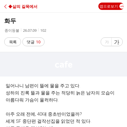
C
◆삶의 길목에서
앱으로보기
A
화두
F
작
작
조
종이등불
26.07.09
102
성
성
회
E
자
시
수
글
가
글
목록
댓글
10
가
간
자
자
크
크
기
기
크
작
게
게
일어나니 남편이 뜰에 물을 주고 있다.
성하의 진록 뜰과 물을 주는 적당히 늙은 남자의 모습이
아름다워 가슴이 울컥하다.
아주 오래 전에, 40대 중초반이었을까?
세계 SF 중단편 걸작선집을 읽었던 적 있다.