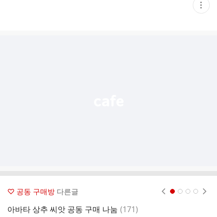
현
재
게
시
글
추
가
기
능
열
기
♡ 공동 구매방
다른글
현재페이지 1
2
3
4
댓
아바타 상추 씨앗 공동 구매 나눔
(
171
)
버