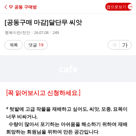
C
♡ 공동 구매방
앱으로보기
A
[공동구매 마감]
달단무 씨앗
F
작
작
조
행복이란/천안
26.07.08
249
성
성
회
E
자
시
수
글
가
글
목록
댓글
19
가
간
자
자
크
크
기
기
크
작
게
게
[꼭 읽어보시고 신청하세요.]
* 텃밭에 고급 작물을 재배하고 싶어도, 씨앗, 모종, 묘목이
너무 비싸거나,
수량이 많아서 포기하는 아쉬움을 해소하기 위하여 재배
희망하는 회원님을 위하여 만든 공간입니다.