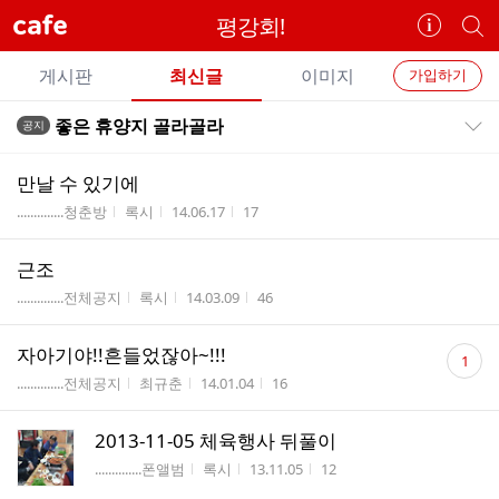
cafe
평강회!
카
개
페
별
개
정
카
게시판
최신글
이미지
가입하기
보
별
페
전
전
보
검
좋은 휴양지 골라골라
공지
카
공지목록 펼치기/접기
체
기
색
체
페
글
글
만날 수 있기에
리
메
게시판명
작성자
작성시간
조회수
..............청춘방
록시
14.06.17
17
스
뉴
트
근조
게시판명
작성자
작성시간
조회수
..............전체공지
록시
14.03.09
46
댓
자아기야!!흔들었잖아~!!!
1
글
게시판명
작성자
작성시간
조회수
..............전체공지
최규춘
14.01.04
16
수
2013-11-05 체육행사 뒤풀이
게시판명
작성자
작성시간
조회수
..............폰앨범
록시
13.11.05
12