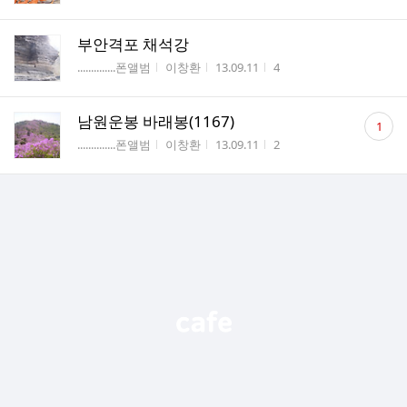
부안격포 채석강
게시판명
작성자
작성시간
조회수
..............폰앨범
이창환
13.09.11
4
댓
남원운봉 바래봉(1167)
1
글
게시판명
작성자
작성시간
조회수
..............폰앨범
이창환
13.09.11
2
수