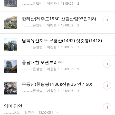
게시판명
작성자
작성시간
조회수
..............폰앨범
이창환
13.09.09
2
댓
한라산(제주도1950,산림산림93인기8)
1
글
게시판명
작성자
작성시간
조회수
..............폰앨범
이창환
13.09.09
3
수
남덕유산지구 무룡산(1492) 삿갓봉(1418)
게시판명
작성자
작성시간
조회수
..............폰앨범
이창환
13.09.09
2
댓
충남대천 오션부리조트
1
글
게시판명
작성자
작성시간
조회수
..............폰앨범
이창환
13.09.06
9
수
댓
무등산(천왕봉1186)(산림35 인기50)
1
글
게시판명
작성자
작성시간
조회수
..............폰앨범
이창환
13.09.06
3
수
댓
영어 명언
1
글
게시판명
작성자
작성시간
조회수
..............시...
최규춘
13.09.05
14
수