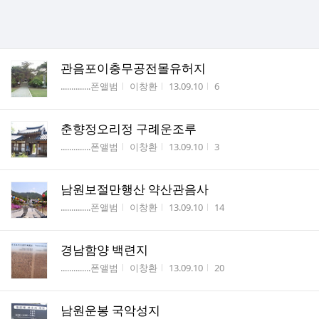
관음포이충무공전몰유허지
게시판명
작성자
작성시간
조회수
..............폰앨범
이창환
13.09.10
6
춘향정오리정 구례운조루
게시판명
작성자
작성시간
조회수
..............폰앨범
이창환
13.09.10
3
남원보절만행산 약산관음사
게시판명
작성자
작성시간
조회수
..............폰앨범
이창환
13.09.10
14
경남함양 백련지
게시판명
작성자
작성시간
조회수
..............폰앨범
이창환
13.09.10
20
남원운봉 국악성지