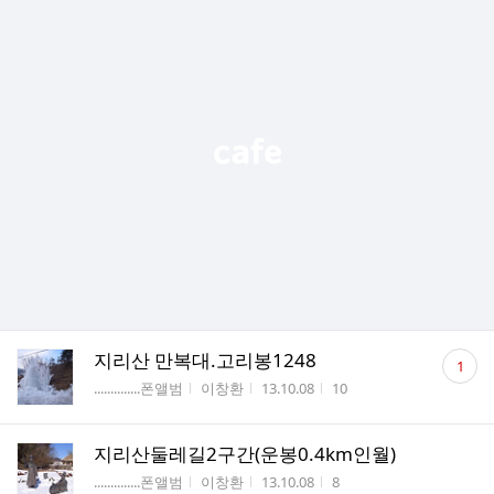
댓
지리산 만복대.고리봉1248
1
글
게시판명
작성자
작성시간
조회수
..............폰앨범
이창환
13.10.08
10
수
지리산둘레길2구간(운봉0.4km인월)
게시판명
작성자
작성시간
조회수
..............폰앨범
이창환
13.10.08
8