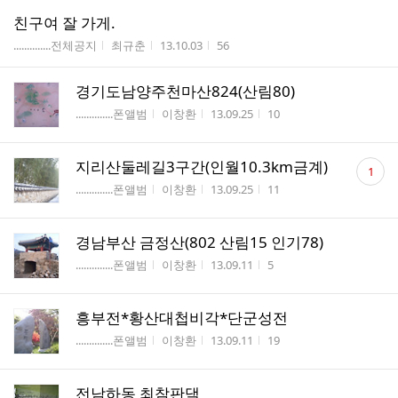
친구여 잘 가게.
게시판명
작성자
작성시간
조회수
..............전체공지
최규춘
13.10.03
56
경기도남양주천마산824(산림80)
게시판명
작성자
작성시간
조회수
..............폰앨범
이창환
13.09.25
10
댓
지리산둘레길3구간(인월10.3km금계)
1
글
게시판명
작성자
작성시간
조회수
..............폰앨범
이창환
13.09.25
11
수
경남부산 금정산(802 산림15 인기78)
게시판명
작성자
작성시간
조회수
..............폰앨범
이창환
13.09.11
5
흥부전*황산대첩비각*단군성전
게시판명
작성자
작성시간
조회수
..............폰앨범
이창환
13.09.11
19
전남하동 최참판댁