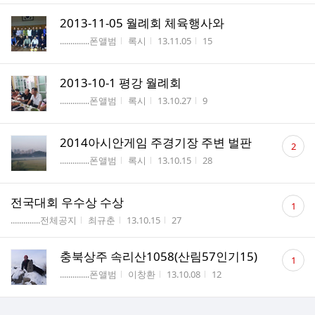
2013-11-05 월례회 체육행사와
게시판명
작성자
작성시간
조회수
..............폰앨범
록시
13.11.05
15
2013-10-1 평강 월례회
게시판명
작성자
작성시간
조회수
..............폰앨범
록시
13.10.27
9
댓
2014아시안게임 주경기장 주변 벌판
2
글
게시판명
작성자
작성시간
조회수
..............폰앨범
록시
13.10.15
28
수
댓
전국대회 우수상 수상
1
글
게시판명
작성자
작성시간
조회수
..............전체공지
최규춘
13.10.15
27
수
댓
충북상주 속리산1058(산림57인기15)
1
글
게시판명
작성자
작성시간
조회수
..............폰앨범
이창환
13.10.08
12
수