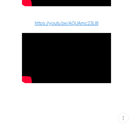
https://youtu.be/AQUAmc23Ll8
현
재
게
시