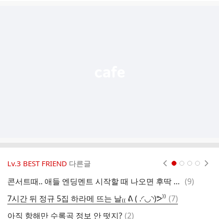
글
추
가
기
능
열
기
Lv.3 BEST FRIEND
다른글
현재페이지 1
2
3
4
댓
콘서트때.. 애들 엔딩멘트 시작할 때 나오면 후딱 갈 수 있나
(
9
)
담
글
댓
7시간 뒤 정규 5집 하라메 뜨는 날₍₍ ᕕ ( .◜◡◝)ᕗ⁾⁾
(
7
)
다
글
댓
아직 항해만 수록곡 정보 안 떳지?
(
2
)
담