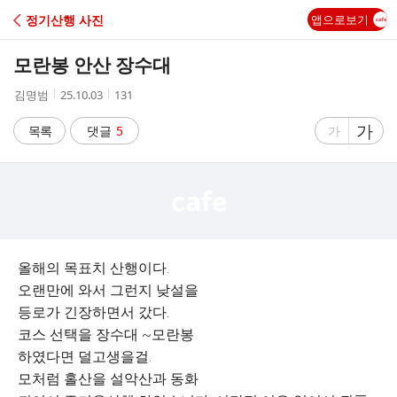
C
정기산행 사진
앱으로보기
A
모란봉 안산 장수대
F
작
작
조
김명범
25.10.03
131
성
성
회
E
자
시
수
글
가
글
목록
댓글
5
가
간
자
자
크
크
기
기
크
작
게
게
올해의 목표치 산행이다.
오랜만에 와서 그런지 낮설을
등로가 긴장하면서 갔다.
코스 선택을 장수대 ~모란봉
하였다면 덜고생을걸.
모처럼 홀산을 설악산과 동화