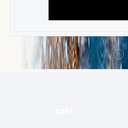
현
재
게
시
글
추
가
기
능
열
기