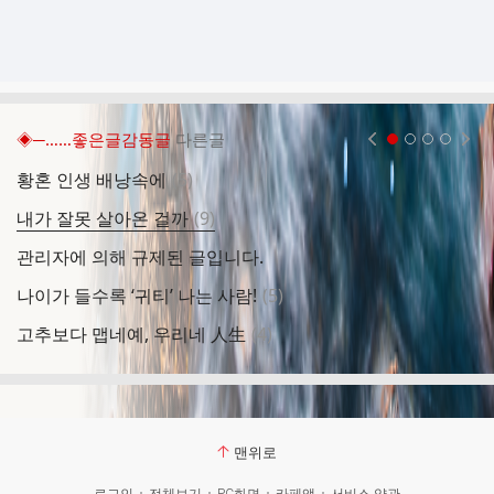
◈─……좋은글감동글
다른글
현재페이지 1
2
3
4
댓
황혼 인생 배낭속에
(
5
)
이
글
댓
내가 잘못 살아온 걸까
(
9
)
내
글
관리자에 의해 규제된 글입니다.
비
댓
나이가 들수록 ‘귀티’ 나는 사람!
(
5
)
웃
글
댓
고추보다 맵네예, 우리네 人生
(
4
)
독
글
맨위로