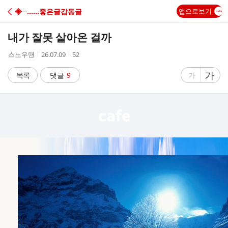
C
◈─……좋은글감동글
앱으로보기
A
내가 잘못 살아온 걸까
F
작
작
조
스노우맨
26.07.09
52
성
성
회
E
자
시
수
글
가
글
목록
댓글
9
가
간
자
자
크
크
기
기
크
작
게
게