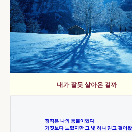
내가 잘못 살아온 걸까
정직은 나의 등불이었다

거짓보다 느렸지만 그 빛 하나 믿고 걸어왔