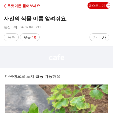
C
무엇이든 물어보세요
앱으로보기
A
사진의 식물 이름 알려줘요.
F
작
작
조
동산바치
26.07.09
213
성
성
회
E
자
시
수
글
가
글
목록
댓글
10
가
간
자
자
크
크
기
기
크
작
게
게
다년생으로 노지 월동 가능해요.