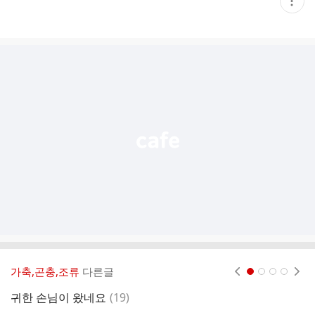
현
재
게
시
글
추
가
기
능
열
기
가축,곤충,조류
다른글
현재페이지 1
2
3
4
댓
귀한 손님이 왔네요
(
19
)
글