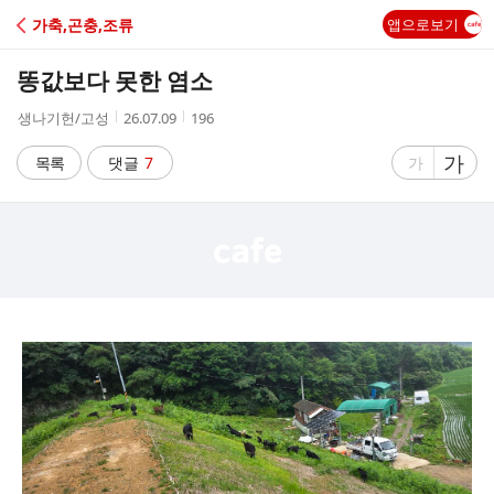
C
가축,곤충,조류
앱으로보기
A
똥값보다 못한 염소
F
작
작
조
생나기헌/고성
26.07.09
196
성
성
회
E
자
시
수
글
가
글
목록
댓글
7
가
간
자
자
크
크
기
기
크
작
게
게