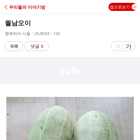
C
우리들의 이야기방
앱으로보기
A
월남오이
F
작
작
조
행복하리 서울
25.09.03
133
성
성
회
E
자
시
수
글
가
글
목록
댓글
6
가
간
자
자
크
크
기
기
크
작
게
게