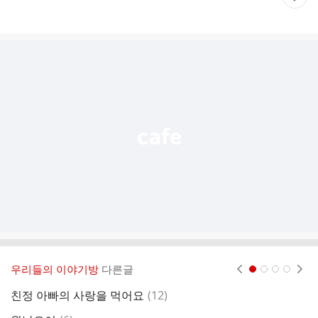
재
게
시
글
추
가
기
능
열
기
우리들의 이야기방
다른글
현재페이지 1
2
3
4
댓
친정 아빠의 사랑을 먹어요
(
12
)
글