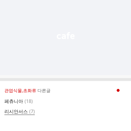
가
기
능
열
기
관엽식물,초화류
다른글
현재페이지 1
댓
페츄니아
(
18
)
글
댓
리시안서스
(
7
)
글