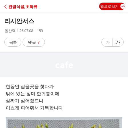
C
관엽식물,초화류
앱으로보기
A
리시안서스
F
작
작
조
돌산댁
26.07.08
153
성
성
회
E
자
시
수
글
가
글
목록
댓글
7
가
간
자
자
크
크
기
기
크
작
게
게
한동안 심을곳을 찾다가
밖에 있는 장미 한귀퉁이에
살짜기 심어줬드니
이쁘게 피어줘서 기특합니다