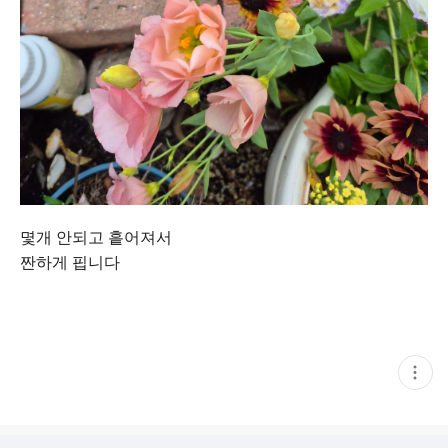
몇개 안되고 흩어져서
짠하게 핍니다
현
재
게
시
글
추