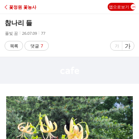
C
꽃정원 꽃농사
앱으로보기
A
참나리 들
F
작
작
조
풀빛 꿈
26.07.09
77
성
성
회
E
자
시
수
글
가
글
목록
댓글
7
가
간
자
자
크
크
기
기
크
작
게
게