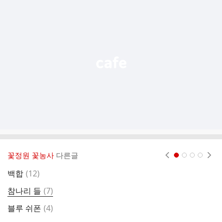
추
가
기
능
열
기
꽃정원 꽃농사
다른글
현재페이지 1
2
3
4
댓
백합
(
12
)
하
글
댓
참나리 들
(
7
)
백
글
댓
블루 쉬폰
(
4
)
글