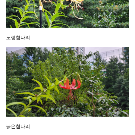
노랑참나리
붉은참나리