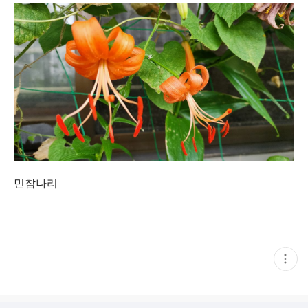
민참나리
현
재
게
시
글