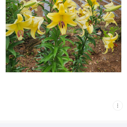
현
재
게
시
글
추