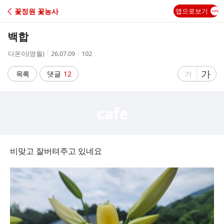
C
꽃정원 꽃농사
앱으로보기
A
백합
F
작
작
조
다온이(영월)
26.07.09
102
성
성
회
E
자
시
수
글
가
글
목록
댓글
12
가
간
자
자
크
크
기
기
크
작
게
게
비맞고 잘버텨주고 있네요