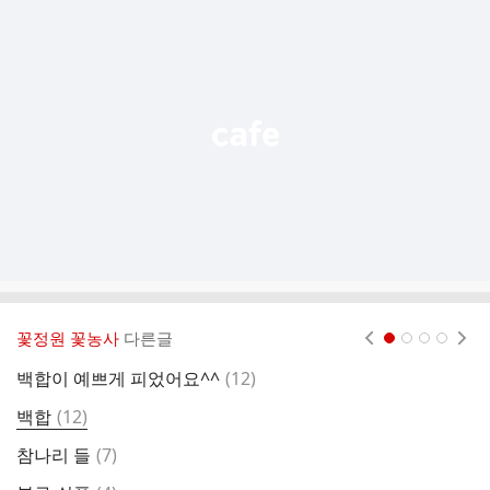
가
기
능
열
기
꽃정원 꽃농사
다른글
현재페이지 1
2
3
4
댓
백합이 예쁘게 피었어요^^
(
12
)
테
글
댓
백합
(
12
)
하
글
댓
참나리 들
(
7
)
백
글