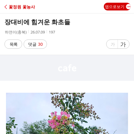
C
꽃정원 꽃농사
앱으로보기
A
장대비에 힘겨운 화초들
F
작
작
조
하연이(충북)
26.07.09
197
성
성
회
E
자
시
수
글
가
글
목록
댓글
30
가
간
자
자
크
크
기
기
크
작
게
게