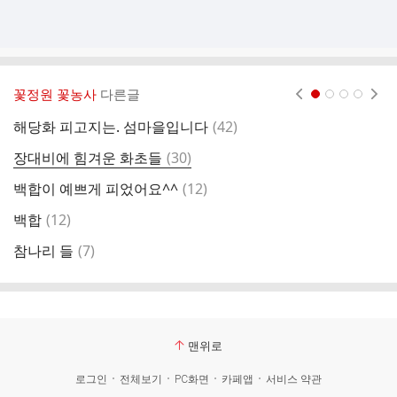
꽃정원 꽃농사
다른글
현재페이지 1
2
3
4
댓
해당화 피고지는. 섬마을입니다
(
42
)
블
글
댓
장대비에 힘겨운 화초들
(
30
)
레
글
댓
백합이 예쁘게 피었어요^^
(
12
)
테
글
댓
백합
(
12
)
하
글
댓
참나리 들
(
7
)
백
글
맨위로
로그인
전체보기
PC화면
카페앱
서비스 약관