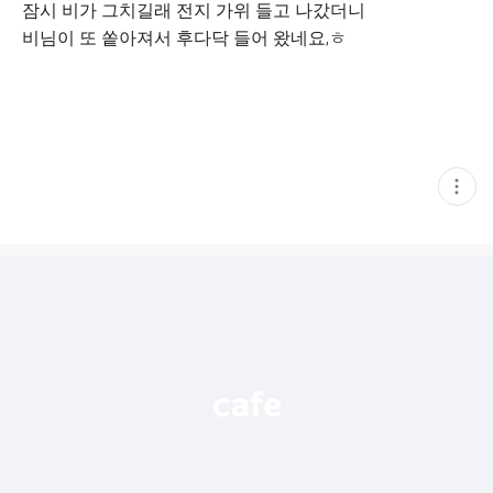
잠시 비가 그치길래 전지 가위 들고 나갔더니
비님이 또 쏱아져서 후다닥 들어 왔네요,ㅎ
현
재
게
시
글
추
가
기
능
열
기