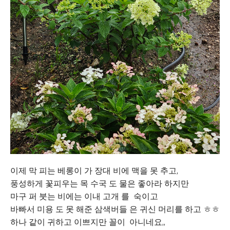
이제 막 피는 베롱이 가 장대 비에 맥을 못 추고,
풍성하게 꽃피우는 목 수국 도 물은 좋아라 하지만
마구 퍼 붓는 비에는 이내 고개 를 숙이고
바빠서 미용 도 못 해준 삼색버들 은 귀신 머리를 하고 ㅎㅎ
하나 같이 귀하고 이쁘지만 꼴이 아니네요,,