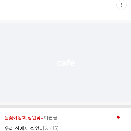
현
재
게
시
글
추
가
기
능
열
기
들꽃야생화,정원꽃..
다른글
현재페이지 1
댓
우리 산에서 찍었어요
(
15
)