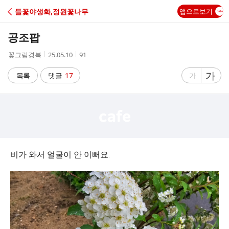
C
들꽃야생화,정원꽃나무
앱으로보기
A
공조팝
F
작
작
조
꽃그림경북
25.05.10
91
성
성
회
E
자
시
수
글
가
글
목록
댓글
17
가
간
자
자
크
크
기
기
크
작
게
게
비가 와서 얼굴이 안 이뻐요.