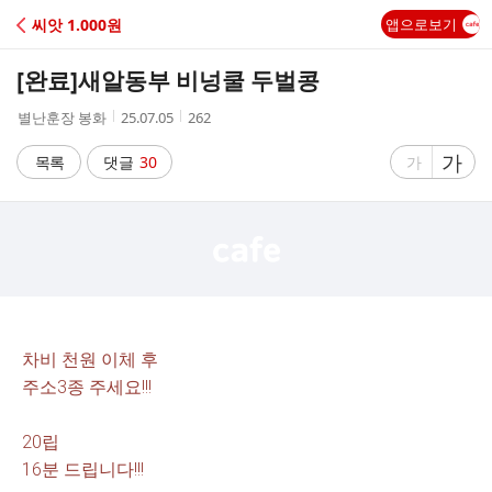
C
씨앗 1.000원
앱으로보기
A
[완료]
새알동부 비넝쿨 두벌콩
F
작
작
조
별난훈장 봉화
25.07.05
262
성
성
회
E
자
시
수
글
가
글
목록
댓글
30
가
간
자
자
크
크
기
기
크
작
게
게
차비 천원 이체 후
주소3종 주세요!!!
20립
16분 드립니다!!!