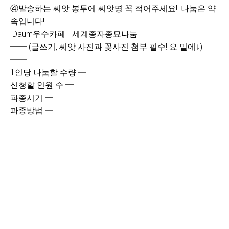
④
발송하는
씨앗 봉투에 씨앗명 꼭 적어주세요!! 나눔은 약
속입니다!!
Daum우수카페 - 세계종자종묘나눔
━━ (글쓰기, 씨앗 사진과 꽃사진 첨부 필수! 요 밑에↓)
━━
1인당 나눔할 수량 ━
신청할 인원 수 ━
파종시기 ━
파종방법 ━