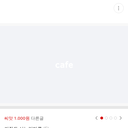
현
재
게
시
글
추
가
기
능
열
기
씨앗 1.000원
다른글
현재페이지 1
2
3
4