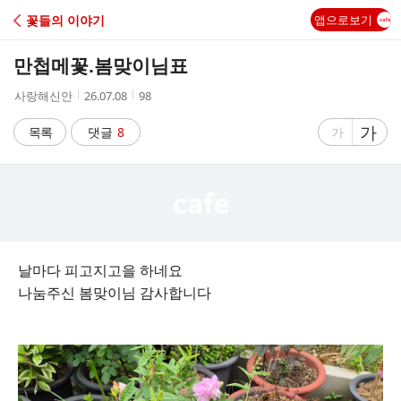
C
꽃들의 이야기
앱으로보기
A
만첩메꽃.봄맞이님표
F
작
작
조
사랑해신안
26.07.08
98
성
성
회
E
자
시
수
글
가
글
목록
댓글
8
가
간
자
자
크
크
기
기
크
작
게
게
날마다 피고지고을 하네요
나눔주신 봄맞이님 감사합니다