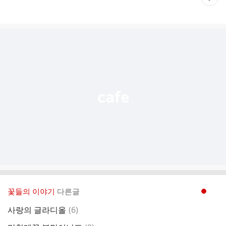
재
게
시
글
추
가
기
능
열
기
꽃들의 이야기
다른글
현재페이지 1
댓
사랑의 글라디올
(
6
)
글