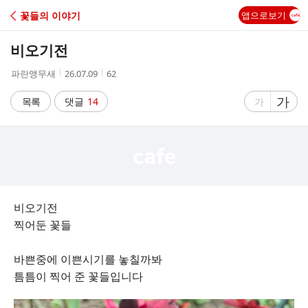
C
꽃들의 이야기
앱으로보기
A
비오기전
F
작
작
조
파란앵무새
26.07.09
62
성
성
회
E
자
시
수
글
가
글
목록
댓글
14
가
간
자
자
크
크
기
기
크
작
게
게
비오기전
찍어둔 꽃들
바쁜중에 이쁜시기를 놓칠까봐
틈틈이 찍어 준 꽃들입니다