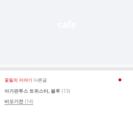
능
열
기
꽃들의 이야기
다른글
현재페이지 1
댓
아가판투스 트위스터, 블루
(
13
)
글
댓
비오기전
(
14
)
글