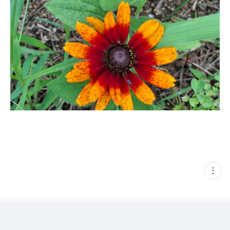
현
재
게
시
글
추
가
기