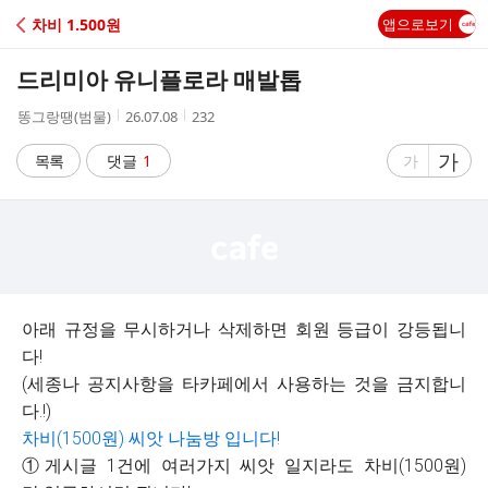
C
차비 1.500원
앱으로보기
A
드리미아 유니플로라 매발톱
F
작
작
조
똥그랑땡(범물)
26.07.08
232
성
성
회
E
자
시
수
글
가
글
목록
댓글
1
가
간
자
자
크
크
기
기
크
작
게
게
아래 규정을 무시하거나 삭제하면 회원 등급이 강등됩니
다!
(세종나 공지사항을 타카페에서 사용하는 것을 금지합니
다.!)
차비(1500원) 씨앗 나눔방 입니다!
①게시글 1건에 여러가지 씨앗 일지라도 차비(1500원)