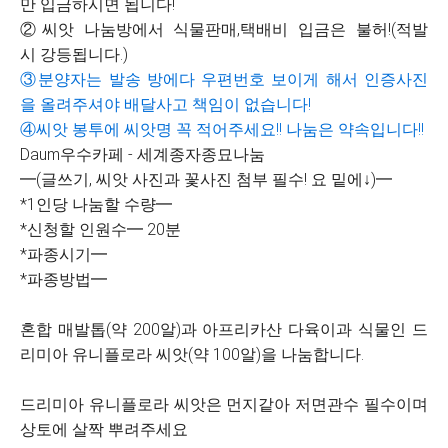
만 입금하시면 됩니다!
②씨앗 나눔방에서 식물판매,택배비 입금은 불허!(적발
시 강등됩니다.)
③분양자는 발송 방에다 우편번호 보이게 해서 인증사진
을 올려주셔야 배달사고 책임이 없습니다!
④씨앗 봉투에 씨앗명 꼭 적어주세요!! 나눔은 약속입니다!!
Daum우수카페 - 세계종자종묘나눔
━(글쓰기, 씨앗 사진과 꽃사진 첨부 필수! 요 밑에↓)━
*1인당 나눔할 수량━
*신청할 인원수━ 20분
*파종시기━
*파종방법━
혼합 매발톱(약 200알)과 아프리카산 다육이과 식물인 드
리미아 유니플로라 씨앗(약 100알)을 나눔합니다.
드리미아 유니플로라 씨앗은 먼지같아 저면관수 필수이며
상토에 살짝 뿌려주세요