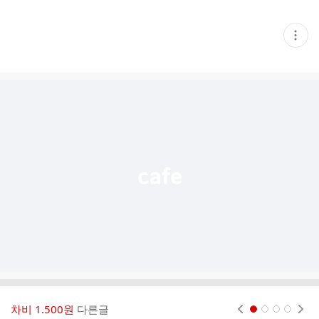
현
재
게
시
글
추
가
기
능
열
기
차비 1.500원
다른글
현재페이지 1
2
3
4