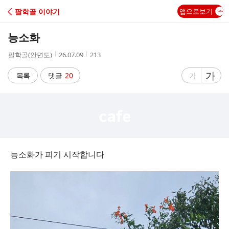
C
팔학골 이야기
앱으로보기
A
능소화
F
작
작
조
팔학골(안면도)
26.07.09
213
성
성
회
E
자
시
수
글
가
글
목록
댓글
20
가
간
자
자
크
크
기
기
크
작
게
게
능소화가 피기 시작합니다