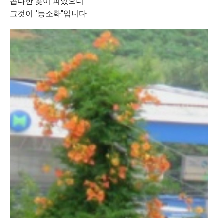
곱다한 꽃이 피었으니
그것이 "능소화"입니다.