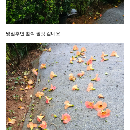
몇일후면 활짝 필것 같네요