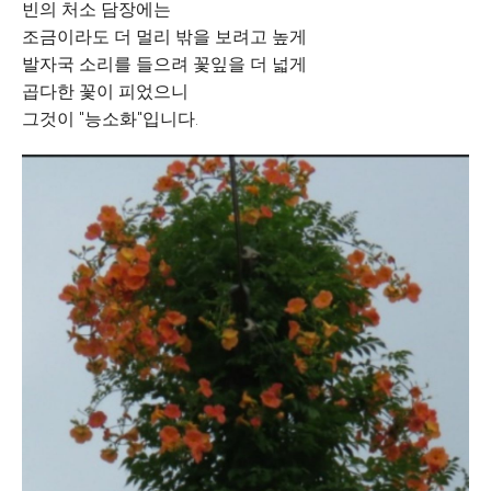
빈의 처소 담장에는
조금이라도 더 멀리 밖을 보려고 높게
발자국 소리를 들으려 꽃잎을 더 넓게
곱다한 꽃이 피었으니
그것이 "능소화"입니다.