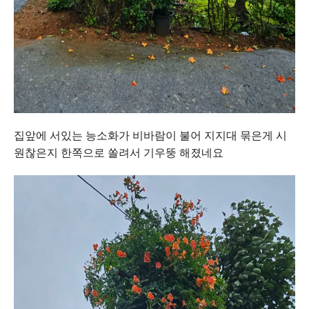
집앞에 서있는 능소화가 비바람이 불어 지지대 묶은게 시
원찮은지 한쪽으로 쏠려서 기우뚱 해졌네요