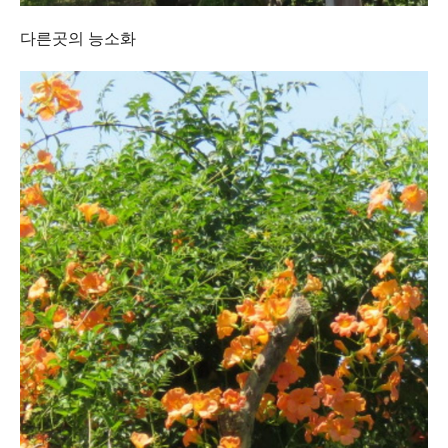
다른곳의 능소화