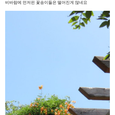
비바람에 먼저핀 꽃송이들은 떨어진게 많네요