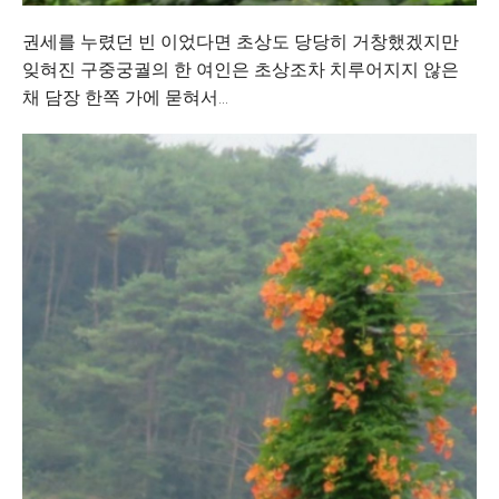
권세를 누렸던 빈 이었다면 초상도 당당히 거창했겠지만
잊혀진 구중궁궐의 한 여인은 초상조차 치루어지지 않은
채 담장 한쪽 가에 묻혀서...