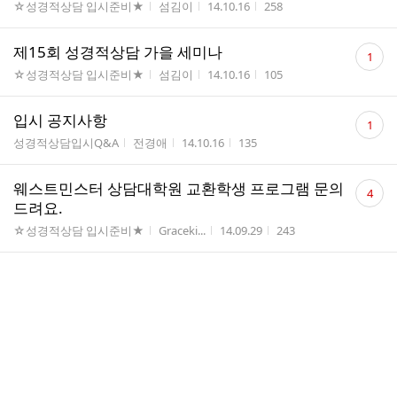
게시판명
작성자
작성시간
조회수
☆성경적상담 입시준비★
섬김이
14.10.16
258
댓
제15회 성경적상담 가을 세미나
1
글
게시판명
작성자
작성시간
조회수
☆성경적상담 입시준비★
섬김이
14.10.16
105
수
댓
입시 공지사항
1
글
게시판명
작성자
작성시간
조회수
성경적상담입시Q&A
전경애
14.10.16
135
수
댓
웨스트민스터 상담대학원 교환학생 프로그램 문의
4
글
드려요.
수
게시판명
작성자
작성시간
조회수
☆성경적상담 입시준비★
Graceki...
14.09.29
243
댓
상담대학원 위치
3
글
게시판명
작성자
작성시간
조회수
성경적상담입시Q&A
전경애
14.09.15
132
수
댓
직장생활과 병행할 수 있는지...
4
글
게시판명
작성자
작성시간
조회수
성경적상담입시Q&A
지니
14.09.14
235
수