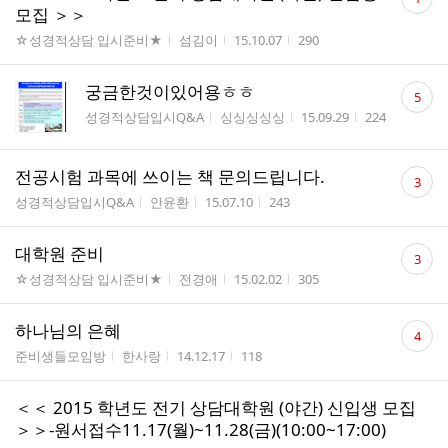
글
모집 ＞＞
수
게시판명
작성자
작성시간
조회수
☆성경적상담 입시준비★
섬김이
15.10.07
290
댓
궁금한것이있어용ㅎㅎ
5
글
게시판명
작성자
작성시간
조회수
성경적상담입시Q&A
싱싱싱싱싱
15.09.29
224
수
댓
전공시험 과목에 쓰이는 책 문의드립니다.
3
글
게시판명
작성자
작성시간
조회수
성경적상담입시Q&A
안윤환
15.07.10
243
수
댓
대학원 준비
3
글
게시판명
작성자
작성시간
조회수
☆성경적상담 입시준비★
전경애
15.02.02
305
수
댓
하나님의 은혜
4
글
게시판명
작성자
작성시간
조회수
준비생들모임방
한사랑
14.12.17
118
수
＜＜ 2015 학년도 전기 상담대학원 (야간) 신입생 모집
＞＞-원서접수11.17(월)~11.28(금)(10:00~17:00)