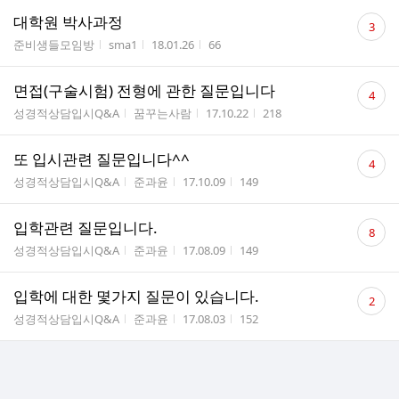
댓
대학원 박사과정
3
글
게시판명
작성자
작성시간
조회수
준비생들모임방
sma1
18.01.26
66
수
댓
면접(구술시험) 전형에 관한 질문입니다
4
글
게시판명
작성자
작성시간
조회수
성경적상담입시Q&A
꿈꾸는사람
17.10.22
218
수
댓
또 입시관련 질문입니다^^
4
글
게시판명
작성자
작성시간
조회수
성경적상담입시Q&A
준과윤
17.10.09
149
수
댓
입학관련 질문입니다.
8
글
게시판명
작성자
작성시간
조회수
성경적상담입시Q&A
준과윤
17.08.09
149
수
댓
입학에 대한 몇가지 질문이 있습니다.
2
글
게시판명
작성자
작성시간
조회수
성경적상담입시Q&A
준과윤
17.08.03
152
수