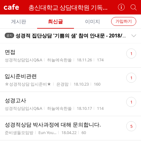
cafe
총신대학교 상담대학원 기독교상담학과 성경적 상담전공♥
카
개
페
별
개
정
카
게시판
최신글
이미지
가입하기
보
별
페
전
전
보
검
성경적 집단상담 '기쁨의 샘' 참여 안내문 - 2018/03/06일 시작
공지
카
공지목록 펼치기/접기
체
기
색
체
페
글
댓
글
면접
1
리
글
메
게시판명
작성자
작성시간
조회수
성경적상담입시Q&A
하늘에속한쓸
18.11.26
174
스
수
뉴
트
댓
입시준비관련
1
글
게시판명
작성자
작성시간
조회수
☆성경적상담 입시준비★
은경맘
18.10.23
160
수
댓
성경고사
1
글
게시판명
작성자
작성시간
조회수
성경적상담입시Q&A
하늘에속한쓸
18.10.17
114
수
댓
성경적상담 박사과정에 대해 문의합니다.
5
글
게시판명
작성자
작성시간
조회수
준비생들모임방
Eun You...
18.04.22
60
수