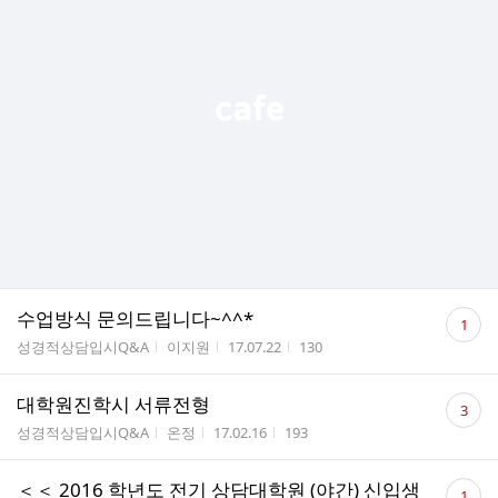
댓
수업방식 문의드립니다~^^*
1
글
게시판명
작성자
작성시간
조회수
성경적상담입시Q&A
이지원
17.07.22
130
수
댓
대학원진학시 서류전형
3
글
게시판명
작성자
작성시간
조회수
성경적상담입시Q&A
온정
17.02.16
193
수
댓
＜＜ 2016 학년도 전기 상담대학원 (야간) 신입생
1