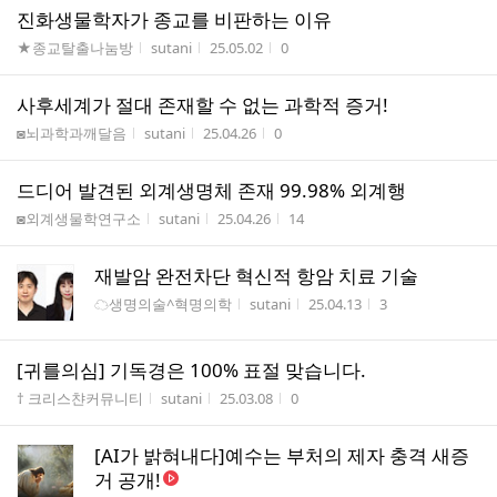
진화생물학자가 종교를 비판하는 이유
게시판명
작성자
작성시간
조회수
★종교탈출나눔방
sutani
25.05.02
0
사후세계가 절대 존재할 수 없는 과학적 증거!
게시판명
작성자
작성시간
조회수
◙뇌과학과깨달음
sutani
25.04.26
0
드디어 발견된 외계생명체 존재 99.98% 외계행
게시판명
작성자
작성시간
조회수
◙외계생물학연구소
sutani
25.04.26
14
재발암 완전차단 혁신적 항암 치료 기술
게시판명
작성자
작성시간
조회수
☁생명의술^혁명의학
sutani
25.04.13
3
[귀를의심] 기독경은 100% 표절 맞습니다.
게시판명
작성자
작성시간
조회수
† 크리스챤커뮤니티
sutani
25.03.08
0
[AI가 밝혀내다]예수는 부처의 제자 충격 새증
거 공개!