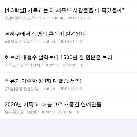
[4.3학살] 기독교는 왜 제주도 사람들을 다 죽였을까?
게시판명
작성자
작성시간
조회수
[史]삐뚤어진오욕의역사
sutani
26.08.02
0
은하수에서 생명의 흔적이 발견됐다!
게시판명
작성자
작성시간
조회수
◙생명의기원과우주
sutani
26.08.01
0
히브리 대홍수 설화보다 1500년 전 원본을 보라
게시판명
작성자
작성시간
조회수
기독교의신학적정체
sutani
26.07.26
0
인류가 마주한 6번째 대멸종 서막!
게시판명
작성자
작성시간
조회수
[개종]생명환경운동
sutani
26.07.26
0
2026년 기독교--＞불교로 개종한 연예인들
게시판명
작성자
작성시간
조회수
㉿개종경험나눔방
sutani
26.07.26
0