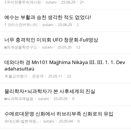
게시판명
작성자
작성시간
조회수
∮우리전통무속게시판
sutani
25.06.29
21
예수는 부활과 승천 생각한 적도 없었다!
게시판명
작성자
작성시간
조회수
† 크리스챤커뮤니티
sutani
25.06.29
2
너무 충격적인 미의회 UFO 청문회-Full영상
게시판명
작성자
작성시간
조회수
◙외계생물학연구소
sutani
25.05.20
12
데와다하 경 Mn101 Majjhima Nikàya III. III. 1. 1. Dev
adahasuttaü
게시판명
작성자
작성시간
조회수
☀불교의향기
은둔객
25.05.11
22
물리학자+뇌과학자가 본 사후세계의 진실
게시판명
작성자
작성시간
조회수
◙뇌과학과깨달음
sutani
25.05.05
0
수메르대문명 신화에서 히브리부족 신화로의 유입
게시판명
작성자
작성시간
조회수
유대신화-발본색원...
sutani
25.05.04
0