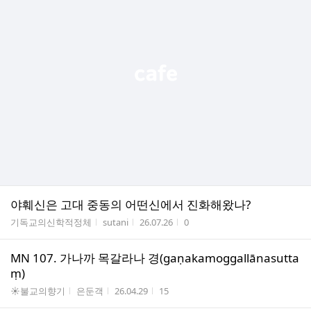
야훼신은 고대 중동의 어떤신에서 진화해왔나?
게시판명
작성자
작성시간
조회수
기독교의신학적정체
sutani
26.07.26
0
MN 107. 가나까 목갈라나 경(gaṇakamoggallānasutta
ṃ)
게시판명
작성자
작성시간
조회수
☀불교의향기
은둔객
26.04.29
15