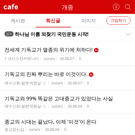
cafe
개종
카
개
페
별
개
정
카
게시판
최신글
이미지
가입하기
보
별
페
전
전
보
검
하나님 이름 되찾기 국민운동 시작!
공지
카
공지목록 펼치기/접기
체
기
색
체
페
글
글
전세계 기독교가 멸종의 위기에 처하다!
리
메
게시판명
작성자
작성시간
조회수
† 크리스챤커뮤니티
sutani
26.08.07
0
스
뉴
트
기독교의 진짜 뿌리는 바로 이것이다.
게시판명
작성자
작성시간
조회수
예수신화-발본색원실··┧
sutani
26.08.07
0
기독교와 99% 똑같은 고대종교가 있었다는 사실
게시판명
작성자
작성시간
조회수
예수신화-발본색원실··┧
sutani
26.08.04
0
종교의 시대는 끝났다, 이제 '이것'이 온다
게시판명
작성자
작성시간
조회수
종교없는삶
sutani
26.08.04
0