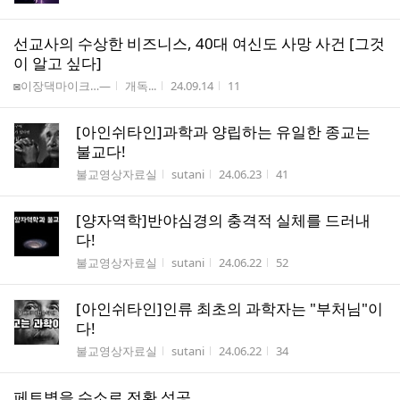
선교사의 수상한 비즈니스, 40대 여신도 사망 사건 [그것
이 알고 싶다]
게시판명
작성자
작성시간
조회수
◙이장댁마이크…―
개독...
24.09.14
11
[아인쉬타인]과학과 양립하는 유일한 종교는
불교다!
게시판명
작성자
작성시간
조회수
불교영상자료실
sutani
24.06.23
41
[양자역학]반야심경의 충격적 실체를 드러내
다!
게시판명
작성자
작성시간
조회수
불교영상자료실
sutani
24.06.22
52
[아인쉬타인]인류 최초의 과학자는 "부처님"이
다!
게시판명
작성자
작성시간
조회수
불교영상자료실
sutani
24.06.22
34
페트병을 수소로 전환 성공