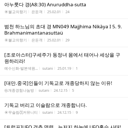
아누룻다 경(A8:30) Anuruddha-sutta
게시판명
작성자
작성시간
조회수
☀불교의향기
은둔객
25.02.01
24
범천 하느님의 초대 경 MN049 Majjhima Nikàya I 5. 9.
Brahmanimantanasuttaü
게시판명
작성자
작성시간
조회수
☀불교의향기
은둔객
25.02.01
29
[조로아스터]구세주가 동정녀 몸에서 태어나 세상을 구
원하리라!
게시판명
작성자
작성시간
조회수
예수신화-발본색원...
sutani
25.01.19
1
[대만.중국]인들이 기독교로 개종당하지 않는 이유!
게시판명
작성자
작성시간
조회수
㉿개종경험나눔방
sutani
24.12.15
5
기독교 버리고 이슬람으로 개종합니다.
게시판명
작성자
작성시간
조회수
☀무슬림ζξ커뮤니티
sutani
24.12.15
9
[트럼프]UFO 격추 명령...뉴저지 하늘에 UFO홍수 사태!