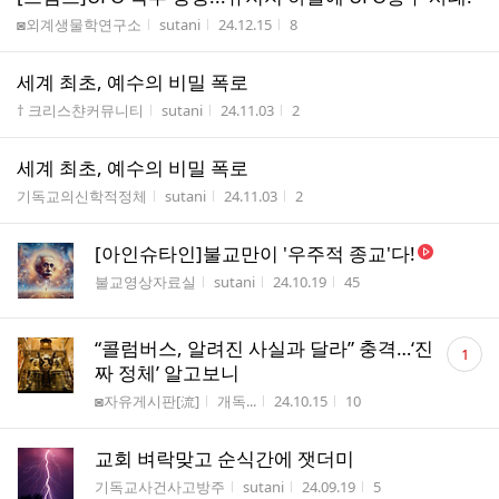
게시판명
작성자
작성시간
조회수
◙외계생물학연구소
sutani
24.12.15
8
세계 최초, 예수의 비밀 폭로
게시판명
작성자
작성시간
조회수
† 크리스챤커뮤니티
sutani
24.11.03
2
세계 최초, 예수의 비밀 폭로
게시판명
작성자
작성시간
조회수
기독교의신학적정체
sutani
24.11.03
2
[아인슈타인]불교만이 '우주적 종교'다!
게시판명
작성자
작성시간
조회수
불교영상자료실
sutani
24.10.19
45
댓
“콜럼버스, 알려진 사실과 달라” 충격…‘진
1
글
짜 정체’ 알고보니
수
게시판명
작성자
작성시간
조회수
◙자유게시판[流]
개독...
24.10.15
10
교회 벼락맞고 순식간에 잿더미
게시판명
작성자
작성시간
조회수
기독교사건사고방주
sutani
24.09.19
5