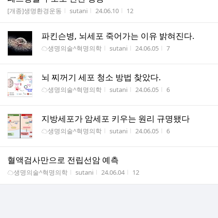
게시판명
작성자
작성시간
조회수
[개종]생명환경운동
sutani
24.06.10
12
파킨슨병, 뇌세포 죽어가는 이유 밝혀진다.
게시판명
작성자
작성시간
조회수
☁생명의술^혁명의학
sutani
24.06.05
7
뇌 찌꺼기 세포 청소 방법 찾았다.
게시판명
작성자
작성시간
조회수
☁생명의술^혁명의학
sutani
24.06.05
6
지방세포가 암세포 키우는 원리 규명됐다
게시판명
작성자
작성시간
조회수
☁생명의술^혁명의학
sutani
24.06.05
6
혈액검사만으로 전립선암 예측
게시판명
작성자
작성시간
조회수
☁생명의술^혁명의학
sutani
24.06.04
12