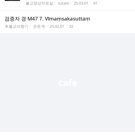
게시판명
작성자
작성시간
조회수
불교영상자료실
sutani
25.03.01
41
검증자 경 M47 7. Vīmaṃsakasuttaṃ
게시판명
작성자
작성시간
조회수
☀불교의향기
은둔객
25.02.01
32