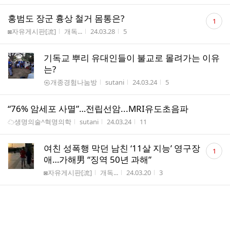
댓
홍범도 장군 흉상 철거 몸통은?
1
글
게시판명
작성자
작성시간
조회수
◙자유게시판[流]
개독...
24.03.28
5
수
기독교 뿌리 유대인들이 불교로 몰려가는 이유
는?
게시판명
작성자
작성시간
조회수
㉿개종경험나눔방
sutani
24.03.24
5
“76% 암세포 사멸”…전립선암...MRI유도초음파
게시판명
작성자
작성시간
조회수
☁생명의술^혁명의학
sutani
24.03.24
11
댓
여친 성폭행 막던 남친 ‘11살 지능’ 영구장
1
글
애…가해男 “징역 50년 과해”
수
게시판명
작성자
작성시간
조회수
◙자유게시판[流]
개독...
24.03.20
3
성추문, 세력다툼, 골프, 폭력... 조계종 ‘막장 드라마’
게시판명
작성자
작성시간
조회수
☁썩어빠진불교
sutani
24.03.02
8