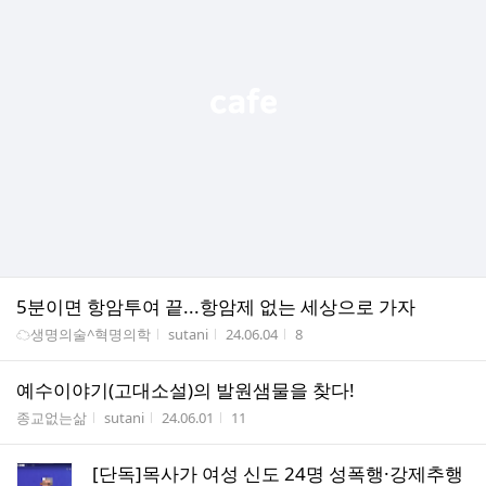
5분이면 항암투여 끝...항암제 없는 세상으로 가자
게시판명
작성자
작성시간
조회수
☁생명의술^혁명의학
sutani
24.06.04
8
예수이야기(고대소설)의 발원샘물을 찾다!
게시판명
작성자
작성시간
조회수
종교없는삶
sutani
24.06.01
11
[단독]목사가 여성 신도 24명 성폭행·강제추행