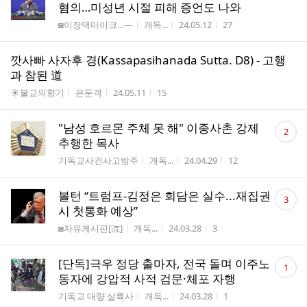
혐의…미성년 시절 피해 증언도 나와
게시판명
작성자
작성시간
조회수
◙이장댁마이크…―
개독...
24.05.12
27
깟사빠 사자후 경(Kassapasihanada Sutta. D8) - 고행
과 참된 道
게시판명
작성자
작성시간
조회수
☀불교의향기
은둔객
24.05.11
15
댓
"남성 호르몬 주체 못 해" 이종사촌 강제
2
글
추행한 목사
수
게시판명
작성자
작성시간
조회수
기독교사건사고방주
개독...
24.04.29
12
댓
볼턴 “트럼프-김정은 회담은 실수...재집권
3
글
시 첫통화 예상”
수
게시판명
작성자
작성시간
조회수
◙자유게시판[流]
개독...
24.03.28
3
댓
[단독]극우 정당 출마자, 전국 돌며 이주노
1
글
동자에 강압적 사적 검문·체포 자행
수
게시판명
작성자
작성시간
조회수
기독교 대량 살륙사
개독...
24.03.28
1