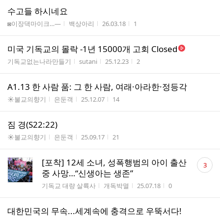
수고들 하시네요
게시판명
작성자
작성시간
조회수
◙이장댁마이크…―
백상아리
26.03.18
1
미국 기독교의 몰락 -1년 15000개 고회 Closed
게시판명
작성자
작성시간
조회수
기독교없는나라만들기
sutani
25.12.23
2
A1.13 한 사람 품: 그 한 사람, 여래·아라한·정등각
게시판명
작성자
작성시간
조회수
☀불교의향기
은둔객
25.12.07
14
짐 경(S22:22)
게시판명
작성자
작성시간
조회수
☀불교의향기
은둔객
25.09.17
21
댓
[포착] 12세 소녀, 성폭행범의 아이 출산
3
글
중 사망…“신생아는 생존”
수
게시판명
작성자
작성시간
조회수
기독교 대량 살륙사
개독박멸
25.07.18
0
대한민국의 무속...세계속에 충격으로 우뚝서다!