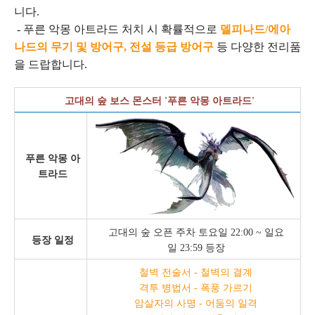
니다.
- 푸른 악몽 아트라드 처치 시 확률적으로
델피나드/에아
나드의 무기 및 방어구, 전설 등급 방어구
등 다양한 전리품
을 드랍합니다.
고대의 숲 보스 몬스터 '푸른 악몽 아트라드'
푸른 악몽 아
트라드
고대의 숲 오픈 주차 토요일 22:00 ~ 일요
등장 일정
일 23:59 등장
철벽 전술서 - 철벽의 결계
격투 병법서 - 폭풍 가르기
암살자의 사명 - 어둠의 일격