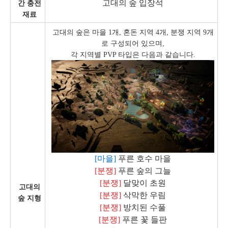
고대의 숲 입장석
간 충전
재료
고대의 숲은 마을 1개, 혼돈 지역 4개, 분쟁 지역 9개
로 구성되어 있으며,
각 지역별 PVP 타입은 다음과 같습니다.
[마을]
푸른 호수 마을
[분쟁]
푸른 숲의 그늘
[분쟁]
달맞이 초원
고대의
[분쟁]
삭막한 우림
숲 지형
[분쟁]
방치된 수풀
[분쟁]
푸른 꽃 들판