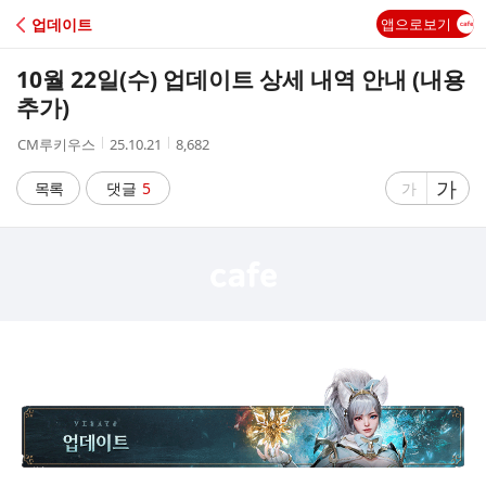
C
업데이트
앱으로보기
A
10월 22일(수) 업데이트 상세 내역 안내 (내용
F
추가)
작
작
조
CM루키우스
25.10.21
8,682
E
성
성
회
자
시
수
글
가
글
목록
댓글
5
가
간
자
자
크
크
기
기
크
작
게
게