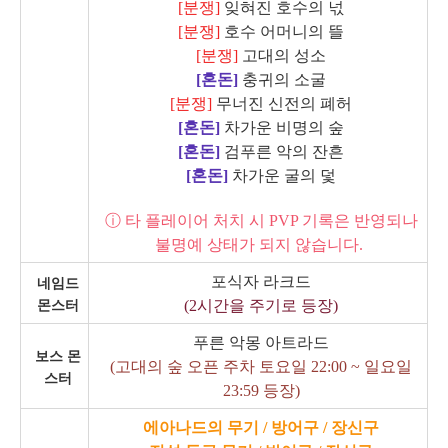
[분쟁]
잊혀진 호수의 넋
[분쟁]
호수 어머니의 뜰
[분쟁]
고대의 성소
[혼돈]
충귀의 소굴
[분쟁]
무너진 신전의 폐허
[혼돈]
차가운 비명의 숲
[혼돈]
검푸른 악의 잔흔
[혼돈]
차가운 굴의 덫
ⓘ 타 플레이어 처치 시 PVP 기록은 반영되나
불명예 상태가 되지 않습니다.
포식자 라크드
네임드
(2시간을 주기로 등장)
몬스터
푸른 악몽 아트라드
보스 몬
(고대의 숲 오픈 주차 토요일 22:00 ~ 일요일
스터
23:59 등장)
에아나드의 무기 / 방어구 / 장신구