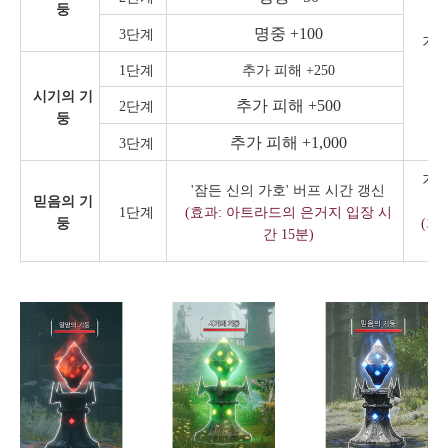
둥
명중 +100
3단계
기둥
1단계
추가 피해 +250
시기의 기
추가 피해 +500
2단계
둥
추가 피해 +1,000
3단계
기둥
'잠든 신의 가호' 버프 시간 갱신
믿음의 기
1단계
(효과: 아트라드의 은거지 입장 시
둥
(기
간 15분)