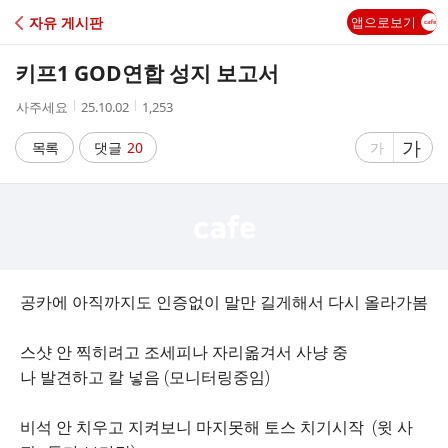
C
자유 게시판
앱으로보기
A
키프1 GOD연합 성지 보고서
F
작
작
조
사주세요
25.10.02
1,253
성
성
회
E
자
시
수
글
가
글
목록
댓글
20
가
간
자
자
크
크
기
기
크
작
게
게
공카에 아직까지도 인증없이 말만 길게해서 다시 올라가봄
스샷 안 찍히려고 조세피나 자리옮겨서 사냥 중
나 발견하고 칼 넣음 (모니터링중임)
비석 안 치우고 지켜보니 마지못해 토스 치기시작 (윗 사