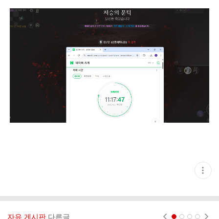
현
재
게
시
글
추
가
자유 게시판
다른글
현재페이지 1
2
3
4