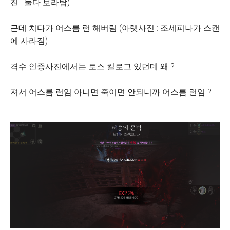
진 : 둘다 보라탐)
근데 치다가 어스름 런 해버림 (아랫사진 : 조세피나가 스캔
에 사라짐)
격수 인증사진에서는 토스 킬로그 있던데 왜 ?
져서 어스름 런임 아니면 죽이면 안되니까 어스름 런임 ?