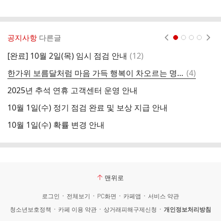
게
시
글
추
가
공지사항
다른글
현재페이지 1
2
3
4
기
능
댓
[완료] 10월 2일(목) 임시 점검 안내
(
12
)
클
열
글
기
댓
한가위 보름달처럼 마음 가득 행복이 차오르는 명절 되시길 기원합니다.
(
4
)
글
2025년 추석 연휴 고객센터 운영 안내
[
10월 1일(수) 정기 점검 완료 및 보상 지급 안내
1
10월 1일(수) 확률 변경 안내
녹
맨위로
로그인
전체보기
PC화면
카페앱
서비스 약관
청소년보호정책
카페 이용 약관
상거래피해구제신청
개인정보처리방침