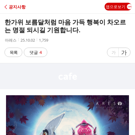
C
공지사항
앱으로보기
A
한가위 보름달처럼 마음 가득 행복이 차오르
F
는 명절 되시길 기원합니다.
작
작
조
아레스
25.10.02
1,759
E
성
성
회
자
시
수
글
가
글
목록
댓글
4
가
간
자
자
크
크
기
기
크
작
게
게