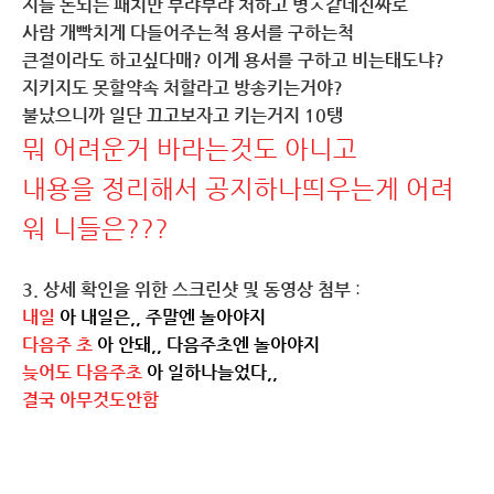
지들 돈되는 패치만 부랴부랴 처하고 병ㅅ같네진짜로
사람 개빡치게 다들어주는척 용서를 구하는척
큰절이라도 하고싶다매? 이게 용서를 구하고 비는태도냐?
지키지도 못할약속 처할라고 방송키는거야?
불났으니까 일단 끄고보자고 키는거지 10탱
뭐 어려운거 바라는것도 아니고
내용을 정리해서 공지하나띄우는게 어려
워 니들은???
3. 상세 확인을 위한 스크린샷 및 동영상 첨부
:
내일
아 내일은,, 주말엔 놀아야지
다음주
초
아 안돼,, 다음주초엔 놀아야지
늦어도 다음주초
아 일하나늘었다,,
결국 아무것도안함