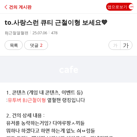
C
건의 게시판
앱으로보기
A
to.사랑스런 큐티 근철이형 보세요💙
F
작
작
조
BJ근철열혈팬
25.07.06
478
성
성
회
E
자
시
수
글
가
글
목록
댓글
2
가
간
자
자
크
크
기
기
크
작
게
게
1. 콘텐츠 (게임 내 콘텐츠, 이벤트 등)
:
유투버 BJ근철이형
열혈팬 랭킹입니다
2. 건의 상세 내용
:
유저를 농락하는거임? 다야루팡ㅅ끼들
뭐하나 하겠다고 하면 하는게 없노 싀ㅂ럼들