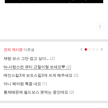
현
재
게
시
글
추
가
건의 게시판
다른글
현재페이지 1
2
3
4
기
능
댓
재탕 보스 그만 잡고 싶다...
(
2
)
이
열
글
기
댓
to.사랑스런 큐티 근철이형 보세요💙
(
2
)
길
글
댓
메인스킬3개 보조스킬3개 쓰게 해주세요
(
2
)
글
댓
아니 헤어랑 룩좀 내요
(
1
)
스
글
댓
통제때문에 필드보스 못먹는 중인데요
(
2
)
글