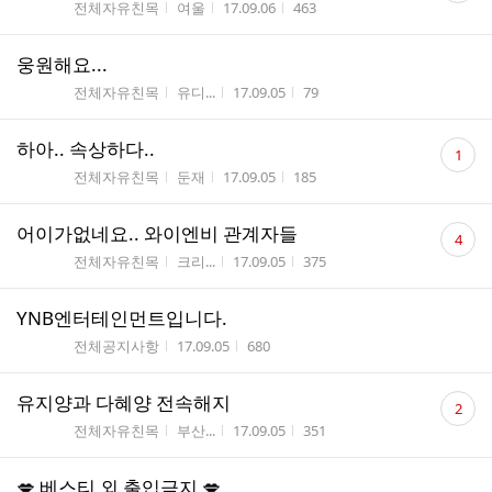
게시판명
작성자
작성시간
조회수
전체자유친목
여울
17.09.06
463
수
웅원해요...
게시판명
작성자
작성시간
조회수
전체자유친목
유디...
17.09.05
79
댓
하아.. 속상하다..
1
글
게시판명
작성자
작성시간
조회수
전체자유친목
둔재
17.09.05
185
수
댓
어이가없네요.. 와이엔비 관계자들
4
글
게시판명
작성자
작성시간
조회수
전체자유친목
크리...
17.09.05
375
수
YNB엔터테인먼트입니다.
게시판명
작성시간
조회수
전체공지사항
17.09.05
680
댓
유지양과 다혜양 전속해지
2
글
게시판명
작성자
작성시간
조회수
전체자유친목
부산...
17.09.05
351
수
💋 베스티 외 출입금지 💋