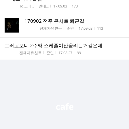
게시판명
작성자
작성시간
조회수
To.....베...
맏내...
17.09.03
173
170902 전주 콘서트 퇴근길
게시판명
작성자
작성시간
조회수
전체자유친목
준민
17.09.03
113
그러고보니 2주째 스케줄이안올리는거같은데
게시판명
작성자
작성시간
조회수
전체자유친목
준민
17.08.27
99