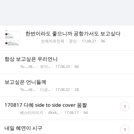
한번이라도 좋으니까 공항가서도 보고싶다
게시판명
작성자
작성시간
조회수
전체자유친목
준민
17.08.27
96
항상 보고싶은 우리언니
게시판명
작성자
작성시간
조회수
To.....베...
유지...
17.08.23
66
보고싶은 언니들께
게시판명
작성자
작성시간
조회수
To.....베...
디귿...
17.08.22
28
댓
170817 다혜 side to side cover 움짤
1
글
게시판명
작성자
작성시간
조회수
베스티이미지
dkxk...
17.08.17
94
수
댓
내일 혜연이 시구
1
글