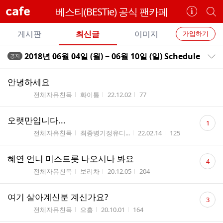
cafe
베스티(BESTie) 공식 팬카페
카
개
페
별
개
정
카
게시판
최신글
이미지
가입하기
보
별
페
전
전
보
검
2018년 06월 04일 (월) ~ 06월 10일 (일) Schedule
공지
카
공지목록 펼치기/접기
체
기
색
체
페
글
글
안녕하세요
리
메
게시판명
작성자
작성시간
조회수
전체자유친목
화이틍
22.12.02
77
스
뉴
트
댓
오랫만입니다...
1
글
게시판명
작성자
작성시간
조회수
전체자유친목
최종병기정유디...
22.02.14
125
수
댓
혜연 언니 미스트롯 나오시나 봐요
4
글
게시판명
작성자
작성시간
조회수
전체자유친목
보리차
20.12.05
204
수
댓
여기 살아계신분 계신가요?
3
글
게시판명
작성자
작성시간
조회수
전체자유친목
으흠
20.10.01
164
수