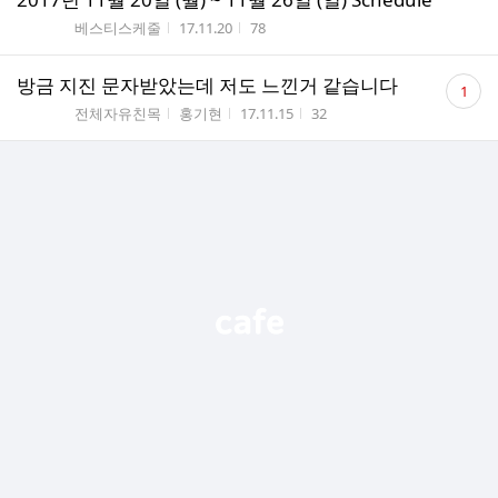
게시판명
작성시간
조회수
베스티스케줄
17.11.20
78
댓
방금 지진 문자받았는데 저도 느낀거 같습니다
1
글
게시판명
작성자
작성시간
조회수
전체자유친목
홍기현
17.11.15
32
수