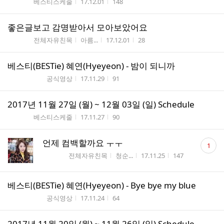
게시판명
작성시간
조회수
베스티스케줄
17.12.01
148
좋은글보고 감명받아서 모아보았어요
게시판명
작성자
작성시간
조회수
전체자유친목
아름...
17.12.01
28
베스티(BESTie) 혜연(Hyeyeon) - 밤이 되니까
게시판명
작성시간
조회수
공식영상
17.11.29
91
2017년 11월 27일 (월) ~ 12월 03일 (일) Schedule
게시판명
작성시간
조회수
베스티스케줄
17.11.27
90
댓
언제 컴백할까요 ㅜㅜ
1
글
게시판명
작성자
작성시간
조회수
전체자유친목
청순...
17.11.25
147
수
베스티(BESTie) 혜연(Hyeyeon) - Bye bye my blue
게시판명
작성시간
조회수
공식영상
17.11.24
64
2017년 11월 20일 (월) ~ 11월 26일 (일) Schedule