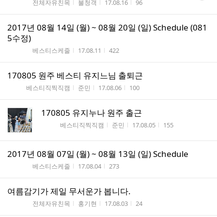
게시판명
작성자
작성시간
조회수
전체자유친목
불청객
17.08.16
96
수
2017년 08월 14일 (월) ~ 08월 20일 (일) Schedule (081
5수정)
게시판명
작성시간
조회수
베스티스케줄
17.08.11
422
170805 원주 베스티 유지느님 출퇴근
게시판명
작성자
작성시간
조회수
베스티직찍직캠
준민
17.08.06
100
170805 유지누나 원주 출근
게시판명
작성자
작성시간
조회수
베스티직찍직캠
준민
17.08.05
155
2017년 08월 07일 (월) ~ 08월 13일 (일) Schedule
게시판명
작성시간
조회수
베스티스케줄
17.08.04
273
여름감기가 제일 무서운가 봅니다.
게시판명
작성자
작성시간
조회수
전체자유친목
홍기현
17.08.03
24