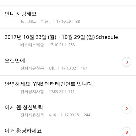
언니 사랑해요
게시판명
작성자
작성시간
조회수
To.....베...
디귿...
17.10.29
38
2017년 10월 23일 (월) ~ 10월 29일 (일) Schedule
게시판명
작성시간
조회수
베스티스케줄
17.10.21
258
댓
오랜만에
3
글
게시판명
작성자
작성시간
조회수
전체자유친목
Uji...
17.10.02
167
수
안녕하세요. YNB 엔터테인먼트 입니다.
게시판명
작성시간
조회수
전체공지사항
17.09.27
711
댓
이게 왠 청천벽력
2
글
게시판명
작성자
작성시간
조회수
전체자유친목
디에...
17.09.15
244
수
댓
이거 황당하네요
8
글