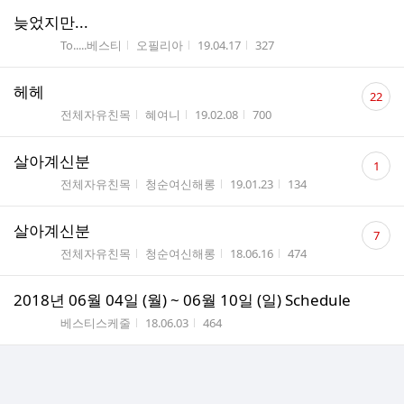
늦었지만...
게시판명
작성자
작성시간
조회수
To.....베스티
오필리아
19.04.17
327
댓
헤헤
22
글
게시판명
작성자
작성시간
조회수
전체자유친목
혜여니
19.02.08
700
수
댓
살아계신분
1
글
게시판명
작성자
작성시간
조회수
전체자유친목
청순여신해롱
19.01.23
134
수
댓
살아계신분
7
글
게시판명
작성자
작성시간
조회수
전체자유친목
청순여신해롱
18.06.16
474
수
2018년 06월 04일 (월) ~ 06월 10일 (일) Schedule
게시판명
작성시간
조회수
베스티스케줄
18.06.03
464