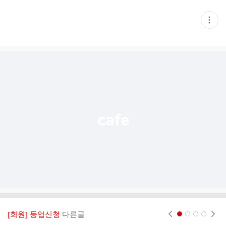
현
재
게
시
글
추
가
기
능
열
기
[회원] 등업신청
다른글
현재페이지 1
2
3
4