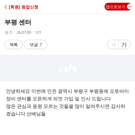
C
[회원] 등업신청
앱으로보기
A
부평 센터
F
작
작
조
보기
26.07.09
121
성
성
회
E
자
시
수
글
가
글
목록
댓글
7
가
간
자
자
크
크
기
기
크
작
게
게
안녕하세요 이번에 인천 광역시 부평구 부평동에 오토바이
정비 센터를 오픈하게 되엇 가입 및 인사 드립니다
많은 관심과 응원 모르는 것들을 많이 알려주시면 감사하
겠습니다 선배님들