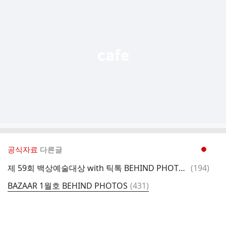
가
기
능
열
기
공식자료
다른글
현재페이지 1
댓
제 59회 백상예술대상 with 틱톡 BEHIND PHOTOS
(
194
)
글
댓
BAZAAR 1월호 BEHIND PHOTOS
(
431
)
글