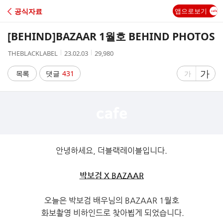
C
공식자료
앱으로보기
A
[BEHIND]
BAZAAR 1월호 BEHIND PHOTOS
F
작
작
조
THEBLACKLABEL
23.02.03
29,980
성
성
회
E
자
시
수
글
가
글
목록
댓글
431
가
간
자
자
크
크
기
기
크
작
게
게
안녕하세요, 더블랙레이블입니다.
박보검 X BAZAAR
오늘은 박보검 배우님의 BAZAAR 1월호
화보촬영 비하인드로 찾아뵙게 되었습니다.