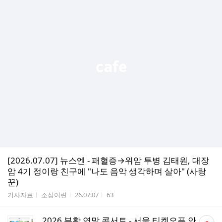
[2026.07.07] 뉴스엔 - 패혈증→위암 투병 김태원, 대장
암 4기 정이랑 친구에 "나도 음악 생각하며 살아" (사랑
꾼)
게시판명
작성자
작성시간
조회수
기사자료
소심여린
26.07.07
63
댓
2026 부활 연말 콘서트 - 서울 티켓오픈 안