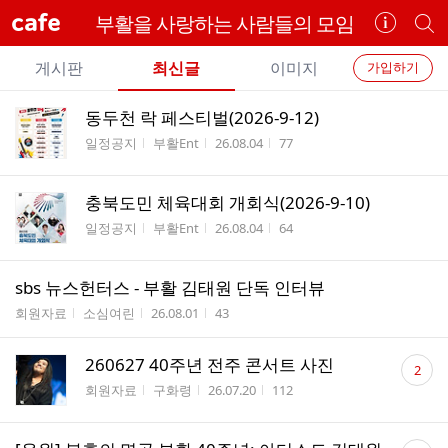
cafe
부활을 사랑하는 사람들의 모임
카
개
페
별
개
정
카
게시판
최신글
이미지
가입하기
보
별
페
전
전
보
검
동두천 락 페스티벌(2026-9-12)
카
체
기
색
체
게시판명
작성자
작성시간
조회수
일정공지
부활Ent
26.08.04
77
페
글
글
리
메
스
충북도민 체육대회 개회식(2026-9-10)
뉴
트
게시판명
작성자
작성시간
조회수
일정공지
부활Ent
26.08.04
64
AUG
RANKING
9
222
내
n
스
sbs 뉴스헌터스 - 부활 김태원 단독 인터뷰
e
타
게시판명
작성자
작성시간
조회수
회원자료
소심여린
26.08.01
43
w
응
원
댓
260627 40주년 전주 콘서트 사진
하
2
글
기
게시판명
작성자
작성시간
조회수
회원자료
구화령
26.07.20
112
수
댓