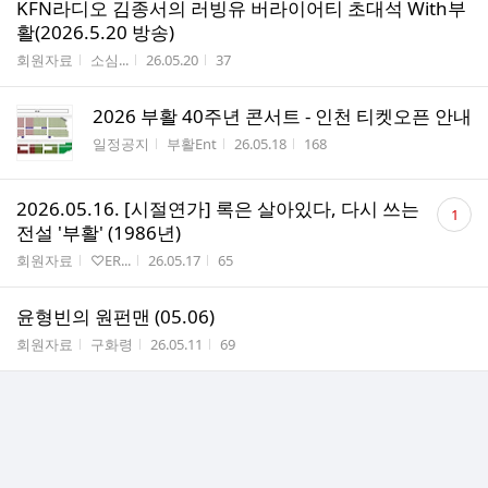
KFN라디오 김종서의 러빙유 버라이어티 초대석 With부
활(2026.5.20 방송)
게시판명
작성자
작성시간
조회수
회원자료
소심...
26.05.20
37
2026 부활 40주년 콘서트 - 인천​ 티켓오픈 안내
게시판명
작성자
작성시간
조회수
일정공지
부활Ent
26.05.18
168
댓
2026.05.16. [시절연가] 록은 살아있다, 다시 쓰는
1
글
전설 '부활' (1986년)
수
게시판명
작성자
작성시간
조회수
회원자료
♡ER...
26.05.17
65
윤형빈의 원펀맨 (05.06)
게시판명
작성자
작성시간
조회수
회원자료
구화령
26.05.11
69