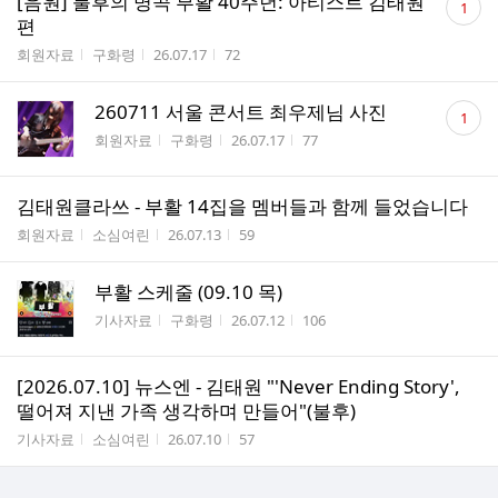
[음원] 불후의 명곡 부활 40주년: 아티스트 김태원
1
글
편
수
게시판명
작성자
작성시간
조회수
회원자료
구화령
26.07.17
72
댓
260711 서울 콘서트 최우제님 사진
1
글
게시판명
작성자
작성시간
조회수
회원자료
구화령
26.07.17
77
수
김태원클라쓰 - 부활 14집을 멤버들과 함께 들었습니다
게시판명
작성자
작성시간
조회수
회원자료
소심여린
26.07.13
59
부활 스케줄 (09.10 목)
게시판명
작성자
작성시간
조회수
기사자료
구화령
26.07.12
106
[2026.07.10] 뉴스엔 - 김태원 "'Never Ending Story',
떨어져 지낸 가족 생각하며 만들어"(불후)
게시판명
작성자
작성시간
조회수
기사자료
소심여린
26.07.10
57