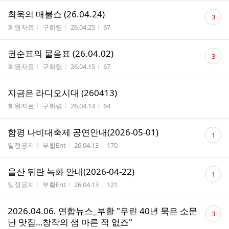
댓
최욱의 매불쇼 (26.04.24)
3
글
게시판명
작성자
작성시간
조회수
회원자료
구화령
26.04.25
67
수
댓
권순표의 물음표 (26.04.02)
3
글
게시판명
작성자
작성시간
조회수
회원자료
구화령
26.04.15
67
수
지금은 라디오시대 (260413)
게시판명
작성자
작성시간
조회수
회원자료
구화령
26.04.14
64
댓
함평 나비대축제 공연안내(2026-05-01)
1
글
게시판명
작성자
작성시간
조회수
일정공지
부활Ent
26.04.13
170
수
댓
울산 뒤란 녹화 안내(2026-04-22)
1
글
게시판명
작성자
작성시간
조회수
일정공지
부활Ent
26.04.13
121
수
댓
2026.04.06. 연합뉴스_부활 "우린 40년 묵은 소문
3
글
난 맛집…창작의 샘 마른 적 없죠"
수