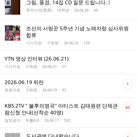
그림, 풍경, 14집 CD 질문 드립니다..!
게시판명
작성자
작성시간
조회수
추억이면(異面)
대학생
26.06.26
69
조선의 사랑꾼 5주년 기념 노래자랑 심사위원
합류
게시판명
작성자
작성시간
조회수
기사자료
구화령
26.06.23
129
YTN 영상 인터뷰 (26.06.21)
게시판명
작성자
작성시간
조회수
기사자료
구화령
26.06.21
57
댓
2026.06.19 뒤란
1
글
게시판명
작성자
작성시간
조회수
회원자료
구화령
26.06.19
93
수
댓
KBS 2TV " 불후의명곡" 아티스트 김태원편 단체관
43
글
람신청 안내(선착순 40명)
수
게시판명
작성자
작성시간
조회수
일정공지
부활Ent
26.06.11
532
댓
도서관에 다녀왔습니다