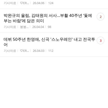
게시판명
작성자
작성시간
조회수
기사자료
♡ER...
26.04.06
124
댓
박완규의 울림, 김태원의 서사…부활 40주년 ‘돛에
2
글
부는 바람’에 담은 의미
수
게시판명
작성자
작성시간
조회수
기사자료
봉봉...
26.04.04
98
댓
데뷔 50주년 한영애, 신곡 '스노우레인' 내고 전국투
3
글
어
수
게시판명
작성자
작성시간
조회수
기사자료
♡ER...
26.04.03
112
댓
kbs cool fm 윤정수 남창희의 미스터라디오 - 부활
2
글
님 출연분(2026.3.30 방송)
수
게시판명
작성자
작성시간
조회수
회원자료
마음...
26.04.01
64
2026 부활 40주년 콘서트 ＜ Where Is Here
＞서울 티켓오픈 안내
게시판명
작성자
작성시간
조회수
일정공지
부활Ent
26.04.01
269