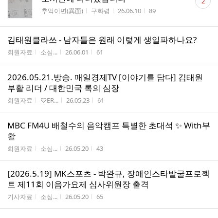
2
글
게시판명
작성자
작성시간
조회수
추억이면(異面)
구화령
26.06.10
89
수
김태원클라쓰 - 남자들은 원래 이렇게 생일파하나요?
게시판명
작성자
작성시간
조회수
회원자료
소심...
26.06.01
61
2026.05.21.방송. 매일경제TV [이야기를 담다] 김태원
부활 리더 / 대한민국 록의 심장
게시판명
작성자
작성시간
조회수
회원자료
♡ER...
26.05.23
61
MBC FM4U 배철수의 음악캠프 특별한 초대석 ✨ With부
활
게시판명
작성자
작성시간
조회수
회원자료
소심...
26.05.20
43
[2026.5.19] MK스포츠 - 박완규, 장애인스타발굴프로젝
트 제11회 이음가요제 심사위원장 출격
게시판명
작성자
작성시간
조회수
기사자료
소심...
26.05.20
65