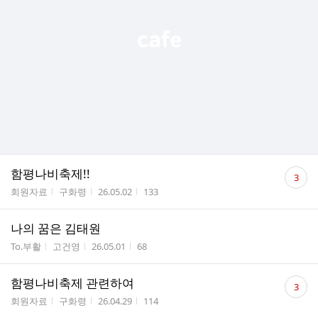
댓
함평나비축제!!
3
글
게시판명
작성자
작성시간
조회수
회원자료
구화령
26.05.02
133
수
나의 꿈은 김태원
게시판명
작성자
작성시간
조회수
To.부활
고건영
26.05.01
68
댓
함평나비축제 관련하여
3
글
게시판명
작성자
작성시간
조회수
회원자료
구화령
26.04.29
114
수