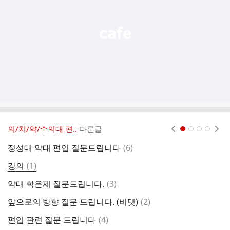
열
기
의/치/약/수의대 편..
다른글
현재페이지 1
2
3
4
댓
정성대 약대 편입 질문드립니다
(
6
)
글
댓
강의
(
1
)
편
글
댓
약대 학은제 질문드립니다.
(
3
)
글
댓
앞으로의 방향 질문 드립니다. (비댓)
(
2
)
토
글
댓
편입 관련 질문 드립니다
(
4
)
약
글