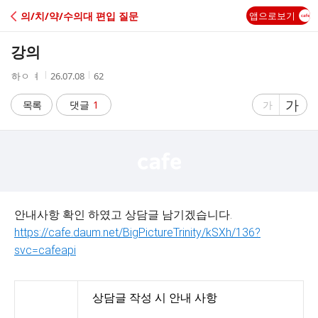
C
의/치/약/수의대 편입 질문
앱으로보기
A
강의
F
작
작
조
하ㅇ ㅕ
26.07.08
62
성
성
회
E
자
시
수
글
가
글
목록
댓글
1
가
간
자
자
크
크
기
기
크
작
게
게
안내사항 확인 하였고 상담글 남기겠습니다.
https://cafe.daum.net/BigPictureTrinity/kSXh/136?
svc=cafeapi
상담글 작성 시 안내 사항