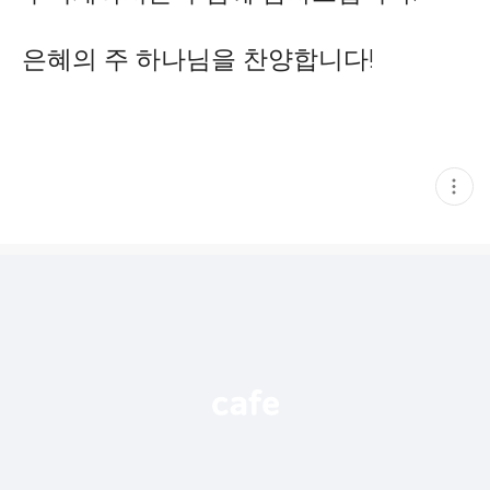
은혜의 주 하나님을 찬양합니다!
현
재
게
시
글
추
가
기
능
열
기