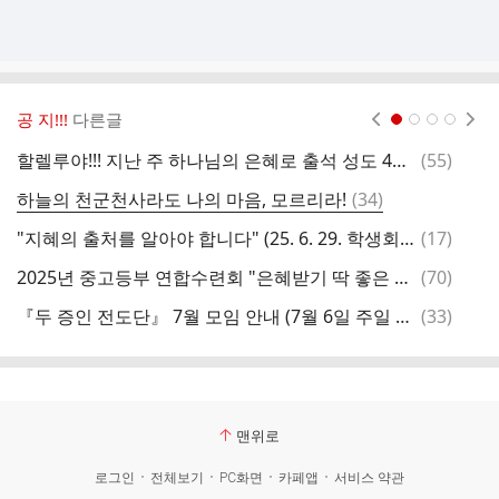
공 지!!!
다른글
현재페이지 1
2
3
4
댓
할렐루야!!! 지난 주 하나님의 은혜로 출석 성도 42만명을 돌파했습니다!
(
55
)
글
댓
하늘의 천군천사라도 나의 마음, 모르리라!
(
34
)
글
댓
"지혜의 출처를 알아야 합니다" (25. 6. 29. 학생회, 박세훈 목사)
(
17
)
글
댓
2025년 중고등부 연합수련회 "은혜받기 딱 좋은 나이"
(
70
)
글
댓
『두 증인 전도단』 7월 모임 안내 (7월 6일 주일 오후 3시)
(
33
)
글
맨위로
로그인
전체보기
PC화면
카페앱
서비스 약관