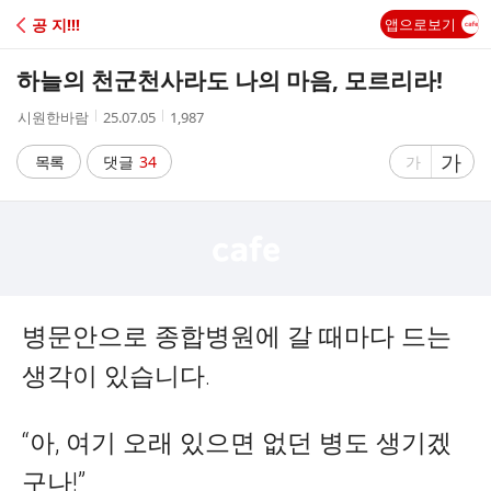
C
공 지!!!
앱으로보기
A
하늘의 천군천사라도 나의 마음, 모르리라!
F
작
작
조
시원한바람
25.07.05
1,987
성
성
회
E
자
시
수
글
가
글
목록
댓글
34
가
간
자
자
크
크
기
기
크
작
게
게
병문안으로 종합병원에 갈 때마다 드는
생각이 있습니다.
“아, 여기 오래 있으면 없던 병도 생기겠
구나!”