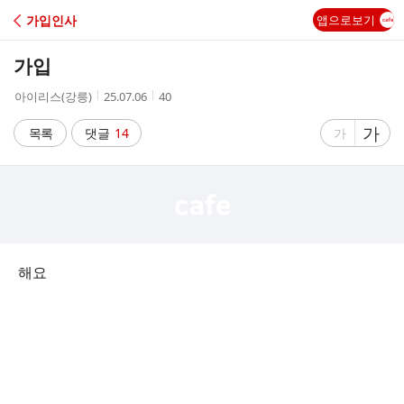
C
가입인사
앱으로보기
A
가입
F
작
작
조
아이리스(강릉)
25.07.06
40
성
성
회
E
자
시
수
글
가
글
목록
댓글
14
가
간
자
자
크
크
기
기
크
작
게
게
해요