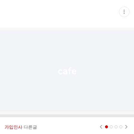
현
재
게
시
글
추
가
기
능
열
기
가입인사
다른글
현재페이지 1
2
3
4