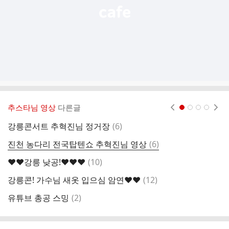
추스타님 영상
다른글
현재페이지 1
2
3
4
댓
강릉콘서트 추혁진님 정거장
(
6
)
글
댓
진천 농다리 전국탑텐쇼 추혁진님 영상
(
6
)
글
댓
❤️❤️강릉 낮공!❤️❤️❤️
(
10
)
글
댓
강릉콘! 가수님 새옷 입으심 암연❤️❤️
(
12
)
글
댓
유튜브 총공 스밍
(
2
)
글