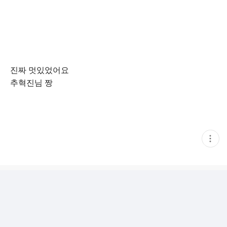
진짜 멋있었어요
추혁진님 짱
현
재
게
시
글
추
가
기
능
열
기