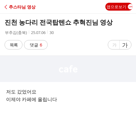
C
추스타님 영상
앱으로보기
A
진천 농다리 전국탑텐쇼 추혁진님 영상
F
작
작
조
부추김(충북)
25.07.06
30
성
성
회
E
자
시
수
글
가
글
목록
댓글
6
가
간
자
자
크
크
기
기
크
작
게
게
저도 갔었어요
이제야 카페에 올립니다