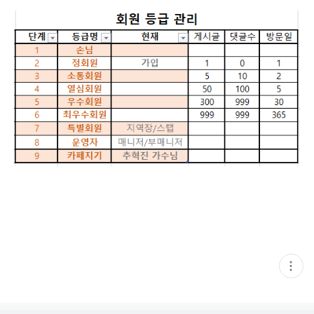
현
재
게
시
글