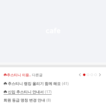
추
가
기
능
열
기
☘️추스티니 이용..
다른글
현재페이지 1
2
3
4
댓
☘️ 추스티니 랭킹 올리기 함께 해요
(
41
)
글
댓
☘️ 신입 추스티니 안내서
(
17
)

글
댓
회원 등급 명칭 변경 안내
(
8
)
▶
글