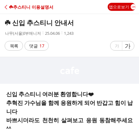
C
☘️추스티니 이용설명서
앱으로보기
A
☘️ 신입 추스티니 안내서
F
작
작
조
나무(서울)I부매니저
25.04.06
1,243
성
성
회
E
자
시
수
글
가
글
목록
댓글
17
가
간
자
자
크
크
기
기
크
작
게
게
신입 추스티니 여러분 환영합니다❤️
추혁진 가수님을 함께 응원하게 되어 반갑고 힘이 납
니다
바쁘시더라도 천천히 살펴보고 응원 동참해주세요
^^