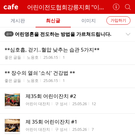
cafe
어린이전도협회강릉지회 "이땅의 어린이를 주님께로~~ "
카
개
페
별
개
정
카
게시판
최신글
이미지
가입하기
보
별
페
전
전
보
검
어린영혼을 전도하는 방법을 가르쳐드립니다.
공지
카
공지목록 펼치기/접기
체
기
색
체
페
글
글
**심호흡, 걷기..혈압 낮추는 습관 5가지**
리
메
게시판명
작성자
작성시간
조회수
좋은 글들
노용호
25.06.15
1
스
뉴
트
** 장수의 열쇠 '소식' 건강법 **
게시판명
작성자
작성시간
조회수
좋은 글들
노용호
25.06.15
1
제35회 어린이잔치 #2
게시판명
작성자
작성시간
조회수
어린이 대잔치
구 성서
25.05.26
12
제 35회 어린이잔치 #1
게시판명
작성자
작성시간
조회수
어린이 대잔치
구 성서
25.05.26
7