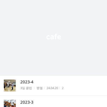
2023-4
게시판명
작성자
작성시간
조회수
3일 클럽
벧엘
24.04.20
2
2023-3