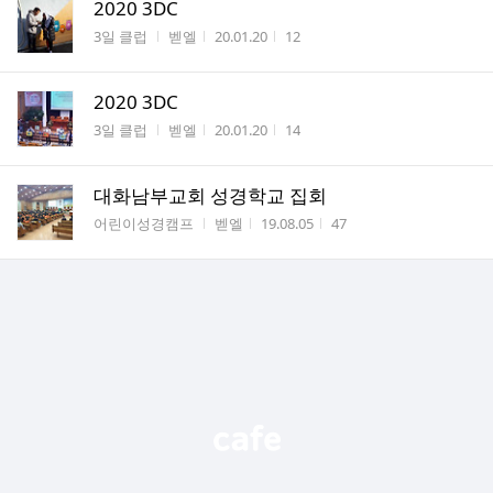
2020 3DC
게시판명
작성자
작성시간
조회수
3일 클럽
벧엘
20.01.20
12
2020 3DC
게시판명
작성자
작성시간
조회수
3일 클럽
벧엘
20.01.20
14
대화남부교회 성경학교 집회
게시판명
작성자
작성시간
조회수
어린이성경캠프
벧엘
19.08.05
47