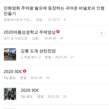
만화영화 주먹왕 랄프에 등장하는 귀여운 바넬로피 인형
만들기
게시판명
작성자
작성시간
조회수
청캠게시판 & 사진...
금빛...
21.10.17
4
댓
2020여름성경학교 주제영상
1
글
게시판명
작성자
작성시간
조회수
공지 및 자료요청
강릉...
20.05.20
15
수
강릉 도계 성탄찬양
게시판명
작성자
작성시간
조회수
⊆ 특별 행사 ⊇
벧엘
20.01.20
21
2020 3DC
게시판명
작성자
작성시간
조회수
3일 클럽
벧엘
20.01.20
25
2020 3DC
게시판명
작성자
작성시간
조회수
3일 클럽
벧엘
20.01.20
23