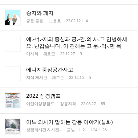
승자와 패자
게시판명
작성자
작성시간
조회수
좋은 글들
노용호
23.02.12
4
에.-너.-지의 중심과 공.-간.의 사.고 안녕하세
요. 반갑습니다. 이 견해는 고 문.-익-.환 목
게시판명
작성자
작성시간
조회수
이사회
채호준
22.12.27
3
에너지중심공간사고
게시판명
작성자
작성시간
조회수
지식 게시판
채호준
22.12.15
5
2022 성경캠프
게시판명
작성자
작성시간
조회수
어린이성경캠프
강릉지회
22.05.27
85
어느 의사가 말하는 감동 이야기(실화)
게시판명
작성자
작성시간
조회수
청캠게시판 & 사진...
금빛...
21.11.24
26