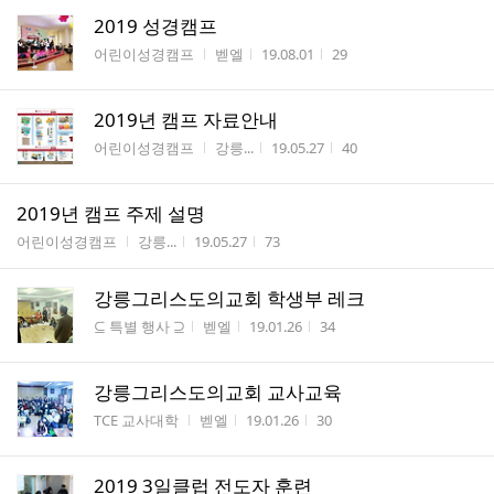
2019 성경캠프
게시판명
작성자
작성시간
조회수
어린이성경캠프
벧엘
19.08.01
29
2019년 캠프 자료안내
게시판명
작성자
작성시간
조회수
어린이성경캠프
강릉...
19.05.27
40
2019년 캠프 주제 설명
게시판명
작성자
작성시간
조회수
어린이성경캠프
강릉...
19.05.27
73
강릉그리스도의교회 학생부 레크
게시판명
작성자
작성시간
조회수
⊆ 특별 행사 ⊇
벧엘
19.01.26
34
강릉그리스도의교회 교사교육
게시판명
작성자
작성시간
조회수
TCE 교사대학
벧엘
19.01.26
30
2019 3일클럽 전도자 훈련