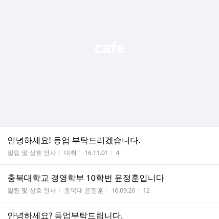
안녕하세요! 등업 부탁드리겠습니다.
게시판명
작성자
작성시간
조회수
알림 및 상호 인사
대취
16.11.01
4
충북대학교 경영학부 10학번 윤정훈입니다
게시판명
작성자
작성시간
조회수
알림 및 상호 인사
충북대 윤정훈
16.09.26
12
안녕하세요? 등업부탁드립니다.