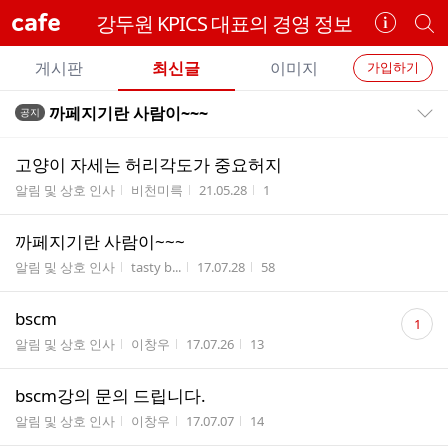
cafe
강두원 KPICS 대표의 경영 정보
카
개
페
별
개
정
카
게시판
최신글
이미지
가입하기
보
별
페
전
전
보
검
까페지기란 사람이~~~
공지
카
공지목록 펼치기/접기
체
기
색
체
페
글
글
고양이 자세는 허리각도가 중요허지
리
메
게시판명
작성자
작성시간
조회수
알림 및 상호 인사
비천미륵
21.05.28
1
스
뉴
트
까페지기란 사람이~~~
게시판명
작성자
작성시간
조회수
알림 및 상호 인사
tasty b...
17.07.28
58
댓
bscm
1
글
게시판명
작성자
작성시간
조회수
알림 및 상호 인사
이창우
17.07.26
13
수
bscm강의 문의 드립니다.
게시판명
작성자
작성시간
조회수
알림 및 상호 인사
이창우
17.07.07
14