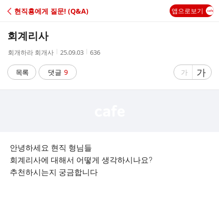
C
현직횽에게 질문! (Q&A)
앱으로보기
A
회계리사
F
작
작
조
회개하라 회개사
25.09.03
636
성
성
회
E
자
시
수
글
가
글
목록
댓글
9
가
간
자
자
크
크
기
기
크
작
게
게
안녕하세요 현직 형님들
회계리사에 대해서 어떻게 생각하시나요?
추천하시는지 궁금합니다