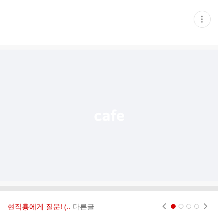
현
재
게
시
글
추
가
기
능
열
기
현직횽에게 질문! (..
다른글
현재페이지 1
2
3
4