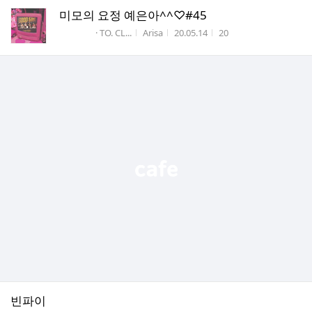
미모의 요정 예은아^^♡#45
게시판명
작성자
작성시간
조회수
· TO. CL...
Arisa
20.05.14
20
빈파이