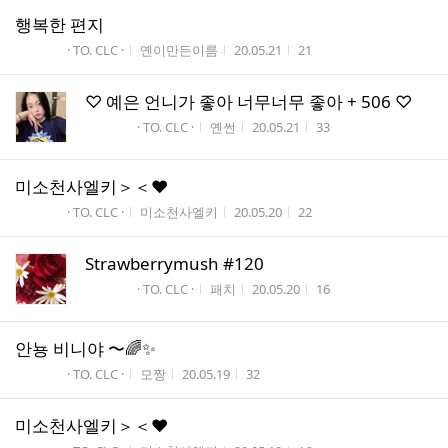
행복한 편지
게시판명
작성자
작성시간
조회수
· TO. CLC ·
옌이만든이름
20.05.21
21
♡ 예은 언니가 좋아 너무너무 좋아 + 506 ♡
게시판명
작성자
작성시간
조회수
· TO. CLC ·
옌썬
20.05.21
33
미소천사엘키＞＜♥
게시판명
작성자
작성시간
조회수
· TO. CLC ·
미소천사엘키
20.05.20
22
Strawberrymush #120
게시판명
작성자
작성시간
조회수
· TO. CLC ·
패치
20.05.20
16
안뇽 비니야 〜🌈✨
게시판명
작성자
작성시간
조회수
· TO. CLC ·
모짱
20.05.19
32
미소천사엘키＞＜♥