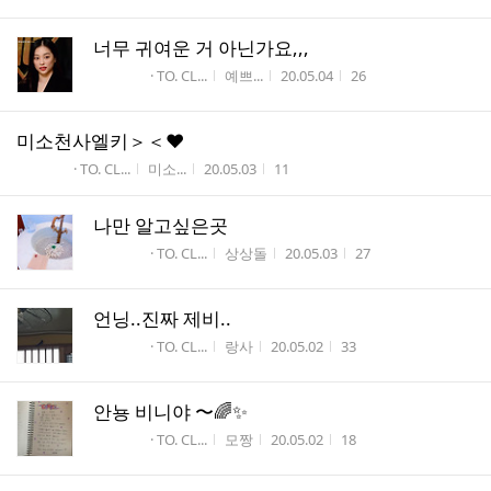
너무 귀여운 거 아닌가요,,,
게시판명
작성자
작성시간
조회수
· TO. CL...
예쁘...
20.05.04
26
미소천사엘키＞＜♥
게시판명
작성자
작성시간
조회수
· TO. CL...
미소...
20.05.03
11
나만 알고싶은곳
게시판명
작성자
작성시간
조회수
· TO. CL...
상상돌
20.05.03
27
언닝..진짜 제비..
게시판명
작성자
작성시간
조회수
· TO. CL...
랑사
20.05.02
33
안뇽 비니야 〜🌈✨
게시판명
작성자
작성시간
조회수
· TO. CL...
모짱
20.05.02
18