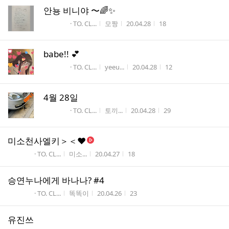
안뇽 비니야 〜🌈✨
게시판명
작성자
작성시간
조회수
· TO. CL...
모짱
20.04.28
18
babe!! 💕
게시판명
작성자
작성시간
조회수
· TO. CL...
yeeu...
20.04.28
12
4월 28일
게시판명
작성자
작성시간
조회수
· TO. CL...
토끼...
20.04.28
29
미소천사엘키＞＜♥
게시판명
작성자
작성시간
조회수
· TO. CL...
미소...
20.04.27
18
승연누나에게 바나나? #4
게시판명
작성자
작성시간
조회수
· TO. CL...
똑똑이
20.04.26
23
유진쓰