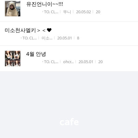
유진언니이~~!!!
게시판명
작성자
작성시간
조회수
· TO. CL...
뚜니
20.05.02
20
미소천사엘키＞＜♥
게시판명
작성자
작성시간
조회수
· TO. CL...
미소...
20.05.01
8
4월 안녕
게시판명
작성자
작성시간
조회수
· TO. CL...
ohcr...
20.05.01
20