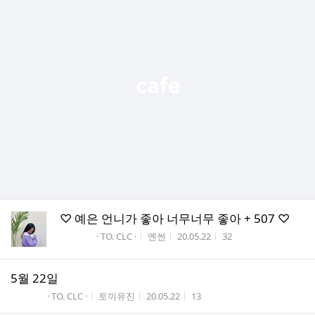
♡ 예은 언니가 좋아 너무너무 좋아 + 507 ♡
게시판명
작성자
작성시간
조회수
· TO. CLC ·
옌썬
20.05.22
32
5월 22일
게시판명
작성자
작성시간
조회수
· TO. CLC ·
토끼유진
20.05.22
13