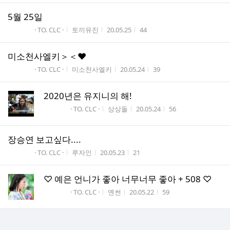
5월 25일
게시판명
작성자
작성시간
조회수
· TO. CLC ·
토끼유진
20.05.25
44
미소천사엘키＞＜♥
게시판명
작성자
작성시간
조회수
· TO. CLC ·
미소천사엘키
20.05.24
39
2020년은 유지니의 해!
게시판명
작성자
작성시간
조회수
· TO. CLC ·
상상돌
20.05.24
56
장승연 보고싶다....
게시판명
작성자
작성시간
조회수
· TO. CLC ·
루자인
20.05.23
21
♡ 예은 언니가 좋아 너무너무 좋아 + 508 ♡
게시판명
작성자
작성시간
조회수
· TO. CLC ·
옌썬
20.05.22
59