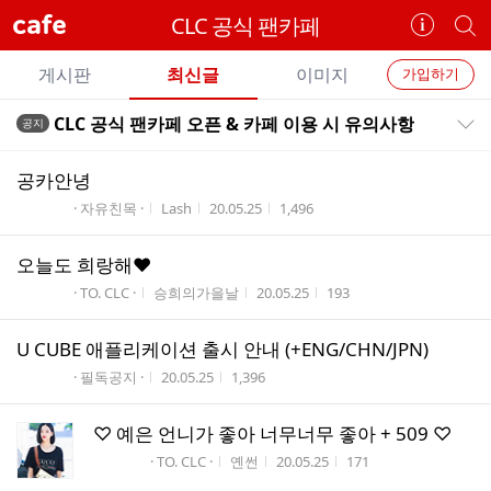
cafe
CLC 공식 팬카페
카
개
페
별
개
정
카
게시판
최신글
이미지
가입하기
보
별
페
전
전
보
검
CLC 공식 팬카페 오픈 & 카페 이용 시 유의사항
공지
카
공지목록 펼치기/접기
체
기
색
체
페
글
글
공카안녕
리
메
게시판명
작성자
작성시간
조회수
· 자유친목 ·
Lash
20.05.25
1,496
스
뉴
트
오늘도 희랑해❤
게시판명
작성자
작성시간
조회수
· TO. CLC ·
승희의가을날
20.05.25
193
U CUBE 애플리케이션 출시 안내 (+ENG/CHN/JPN)
게시판명
작성시간
조회수
· 필독공지 ·
20.05.25
1,396
♡ 예은 언니가 좋아 너무너무 좋아 + 509 ♡
게시판명
작성자
작성시간
조회수
· TO. CLC ·
옌썬
20.05.25
171