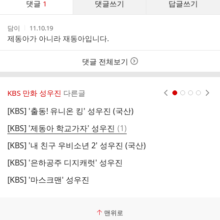
댓글
1
댓글쓰기
답글쓰기
글
댓
작
작
담이
11.10.19
글
성
성
제동아가 아니라 재동아입니다.
리
자
시
스
간
트
댓글 전체보기
KBS 만화 성우진
다른글
현재페이지 1
2
3
4
[KBS] '출동! 유니온 킹' 성우진 (국산)
[
댓
[KBS] '제동아 학교가자' 성우진
(
1
)
[
글
[KBS] '내 친구 우비소년 2' 성우진 (국산)
[
[KBS] '은하공주 디지캐럿' 성우진
[
[KBS] '마스크맨' 성우진
[
맨위로