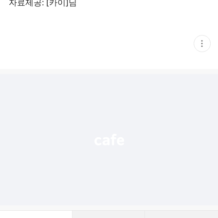
자료제공: [카이]님
현
재
게
시
글
추
가
기
능
열
기
댓