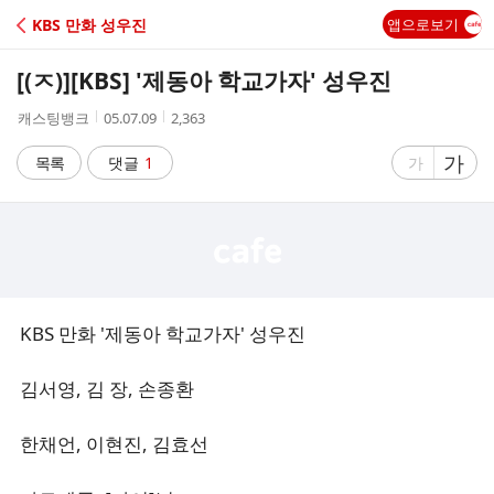
C
KBS 만화 성우진
앱으로보기
A
[(ㅈ)]
[KBS] '제동아 학교가자' 성우진
F
작
작
조
캐스팅뱅크
05.07.09
2,363
성
성
회
E
자
시
수
글
가
글
목록
댓글
1
가
간
자
자
크
크
기
기
크
작
게
게
KBS 만화 '제동아 학교가자' 성우진
김서영, 김 장, 손종환
한채언, 이현진, 김효선