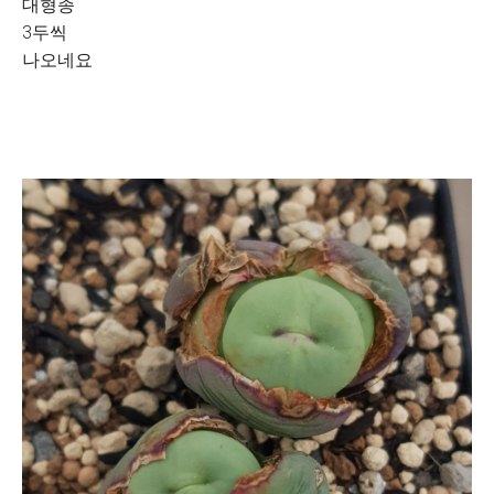
대형종
3두씩
나오네요