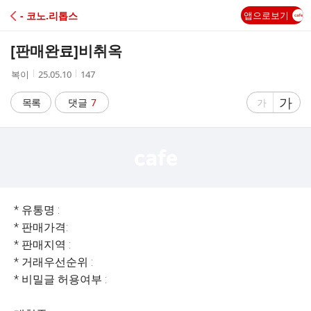
C
- 코노.리톱스
앱으로보기
A
[판매완료]
비취옥
F
작
작
조
복이
25.05.10
147
성
성
회
E
자
시
수
글
가
글
목록
댓글
7
가
간
자
자
크
크
기
기
크
작
게
게
* 유통명 :
* 판매가격:
* 판매지역 :
* 거래우선순위 :
* 비밀글 허용여부 :