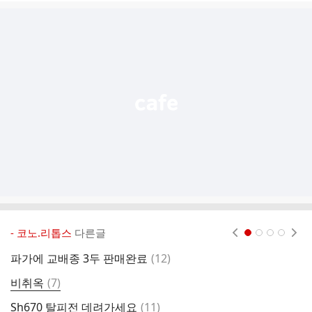
글
추
가
기
능
열
기
- 코노.리톱스
다른글
현재페이지 1
2
3
4
댓
파가에 교배종 3두 판매완료
(
12
)
글
댓
비취옥
(
7
)
글
댓
Sh670 탈피전 데려가세요
(
11
)
교