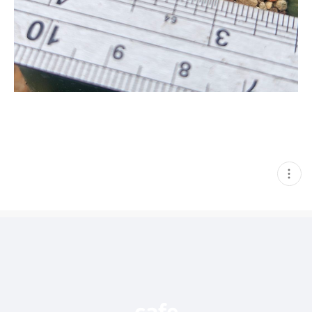
현
재
게
시
글
추
가
기
능
열
기