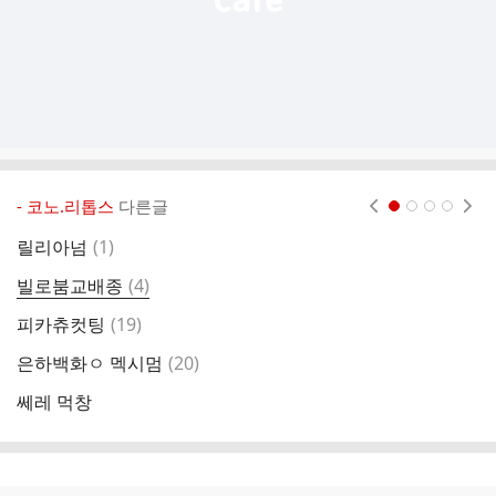
- 코노.리톱스
다른글
현재페이지 1
2
3
4
댓
릴리아넘
(
1
)
마
글
댓
빌로붐교배종
(
4
)
빌
글
댓
피카츄컷팅
(
19
)
빌
글
댓
은하백화ㅇ 멕시멈
(
20
)
데
글
쎄레 먹창