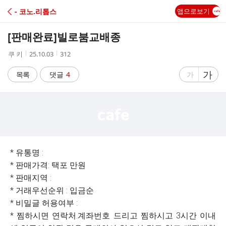
C
- 코노.리톱스
앱으로보기
A
[판매완료]
빌로붐교배종
F
작
작
조
쿠 키
25.10.03
312
성
성
회
E
자
시
수
글
가
글
목록
댓글
4
가
간
자
자
크
크
기
기
크
작
게
게
* 유통명 :
* 판매가격: 택포 만원
* 판매지역 :
* 거래우선순위 : 입금순
* 비밀글 허용여부 :
* 찜하시면 연락처.계좌번호 드리고 찜하시고 3시간 이내