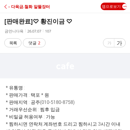
C
- 다육금.철화 알뜰장터
앱으로보기
A
[판매완료]
♡ 황진이금 ♡
F
작
작
조
금언니다육
26.07.07
107
성
성
회
E
자
시
수
글
가
글
목록
댓글
2
가
간
자
자
크
크
기
기
크
작
게
게
* 유통명 :
* 판매가격 : 택포 * 원
* 판매지역 : 공주(010-5180-8758)
* 거래우선순위 : 찜후 입금
* 비밀글 허용여부 : 가능
* 찜하시면 연락처.계좌번호 드리고 찜하시고 3시간 이내