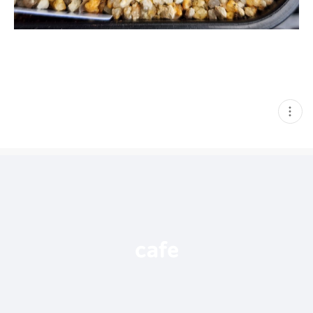
현
재
게
시
글
추
가
기
능
열
기