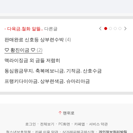
- 다육금.철화 알뜰..
다른글
현재페이지 1
2
3
4
댓
판매완료 신호등 상부련수박
(
4
)
피
글
댓
♡ 황진이금 ♡
(
2
)
글
맥라이징금 외 금들 저렴히
동심원금무지. 축복에보니금. 기적금. 산호수금
프랭키다이아금. 상부련색금. 슈마리아금
♡
맨위로
로그인
전체보기
PC화면
카페앱
서비스 약관
청소년보호정책
카페 이용 약관
상거래피해구제신청
개인정보처리방침