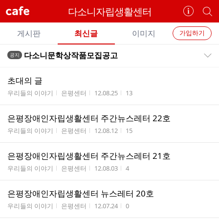
cafe
다소니자립생활센터
카
개
페
별
개
정
카
게시판
최신글
이미지
가입하기
보
별
페
전
전
보
검
다소니문학상작품모집공고
공지
카
공지목록 펼치기/접기
체
기
색
체
페
글
글
초대의 글
리
메
게시판명
작성자
작성시간
조회수
우리들의 이야기
은평센터
12.08.25
13
스
뉴
트
은평장애인자립생활센터 주간뉴스레터 22호
게시판명
작성자
작성시간
조회수
우리들의 이야기
은평센터
12.08.12
15
은평장애인자립생활센터 주간뉴스레터 21호
게시판명
작성자
작성시간
조회수
우리들의 이야기
은평센터
12.08.03
4
은평장애인자립생활센터 뉴스레터 20호
게시판명
작성자
작성시간
조회수
우리들의 이야기
은평센터
12.07.24
0