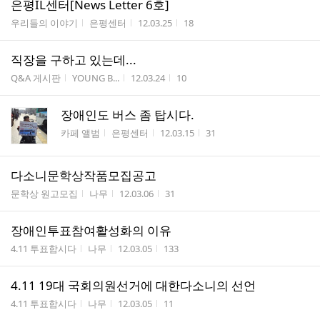
은평IL센터[News Letter 6호]
게시판명
작성자
작성시간
조회수
우리들의 이야기
은평센터
12.03.25
18
직장을 구하고 있는데...
게시판명
작성자
작성시간
조회수
Q&A 게시판
YOUNG B...
12.03.24
10
장애인도 버스 좀 탑시다.
게시판명
작성자
작성시간
조회수
카페 앨범
은평센터
12.03.15
31
다소니문학상작품모집공고
게시판명
작성자
작성시간
조회수
문학상 원고모집
나무
12.03.06
31
장애인투표참여활성화의 이유
게시판명
작성자
작성시간
조회수
4.11 투표합시다
나무
12.03.05
133
4.11 19대 국회의원선거에 대한다소니의 선언
게시판명
작성자
작성시간
조회수
4.11 투표합시다
나무
12.03.05
11