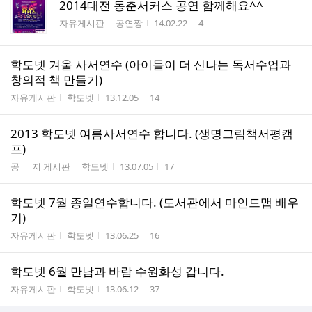
2014대전 동춘서커스 공연 함께해요^^
게시판명
작성자
작성시간
조회수
자유게시판
공연짱
14.02.22
4
학도넷 겨울 사서연수 (아이들이 더 신나는 독서수업과
창의적 책 만들기)
게시판명
작성자
작성시간
조회수
자유게시판
학도넷
13.12.05
14
2013 학도넷 여름사서연수 합니다. (생명그림책서평캠
프)
게시판명
작성자
작성시간
조회수
공___지 게시판
학도넷
13.07.05
17
학도넷 7월 종일연수합니다. (도서관에서 마인드맵 배우
기)
게시판명
작성자
작성시간
조회수
자유게시판
학도넷
13.06.25
16
학도넷 6월 만남과 바람 수원화성 갑니다.
게시판명
작성자
작성시간
조회수
자유게시판
학도넷
13.06.12
37