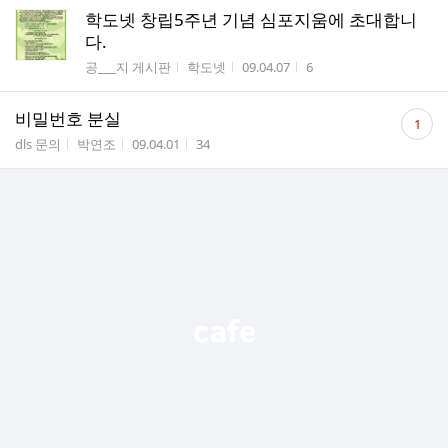
학도넷 창립5주년 기념 심포지움에 초대합니
다.
게시판명
작성자
작성시간
조회수
공___지 게시판
학도넷
09.04.07
6
댓
비밀번호 분실
1
글
게시판명
작성자
작성시간
조회수
dls 문의
박연조
09.04.01
34
수