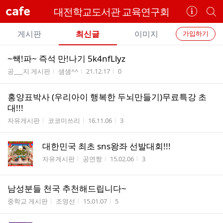
cafe
대전학교도서관 교육연구회
카
개
페
별
개
정
카
게시판
최신글
이미지
가입하기
보
별
페
전
전
보
검
~썍!파~ 즉석 만!나기 5k4nfLlyz
카
체
기
색
체
게시판명
작성자
작성시간
조회수
공___지 게시판
샘샘^^
21.12.17
0
페
글
글
리
메
홍양표박사 (우리아이 행복한 두뇌만들기)무료특강 초
스
뉴
대!!!
트
게시판명
작성자
작성시간
조회수
자유게시판
코코미쓰리
16.11.06
3
대한민국 최초 sns왕좌 선발대회!!!
게시판명
작성자
작성시간
조회수
자유게시판
공연짱
15.02.06
3
남성분들 천국 추천해드립니다~
게시판명
작성자
작성시간
조회수
중학교 게시판
조영선
15.01.07
5