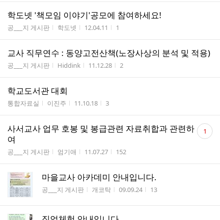
학도넷 '책모임 이야기'공모에 참여하세요!
게시판명
작성자
작성시간
조회수
공___지 게시판
학도넷
12.04.11
1
교사 직무연수 : 동양고전산책(노장사상의 분석 및 적용)
게시판명
작성자
작성시간
조회수
공___지 게시판
Hiddink
11.12.28
2
학교도서관 대회
게시판명
작성자
작성시간
조회수
통합자료실
이진주
11.10.18
3
댓
사서교사 업무 호봉 및 봉급관련 자료취합과 관련하
1
글
여
수
게시판명
작성자
작성시간
조회수
공___지 게시판
엄기애
11.07.27
152
마을교사 아카데미 안내입니다.
게시판명
작성자
작성시간
조회수
공___지 게시판
개코탁
09.09.24
13
직업체험 안내입니다.