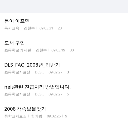
몸이 아프면
게시판명
작성자
작성시간
조회수
독서교육
김현숙
09.03.31
23
도서 구입
게시판명
작성자
작성시간
조회수
초등학교 게시판
김현숙
09.03.19
30
DLS_FAQ_2008년_하반기
게시판명
작성자
작성시간
조회수
초등학교자료실
DLS...
09.02.27
3
neis관련 진급처리 방법입니다.
게시판명
작성자
작성시간
조회수
초등학교자료실
DLS...
09.02.27
5
2008 책속보물찾기
게시판명
작성자
작성시간
조회수
중학교자료실
한가람
09.02.26
9