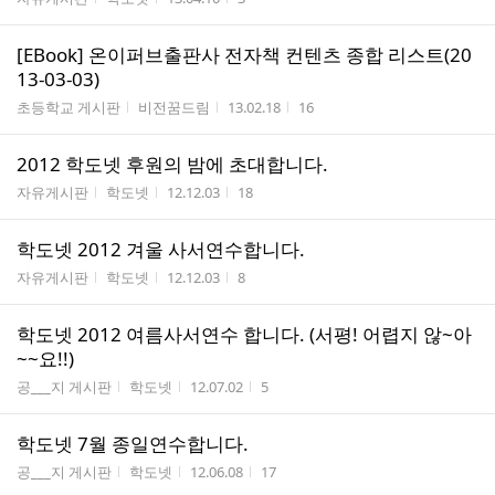
[EBook] 온이퍼브출판사 전자책 컨텐츠 종합 리스트(20
13-03-03)
게시판명
작성자
작성시간
조회수
초등학교 게시판
비전꿈드림
13.02.18
16
2012 학도넷 후원의 밤에 초대합니다.
게시판명
작성자
작성시간
조회수
자유게시판
학도넷
12.12.03
18
학도넷 2012 겨울 사서연수합니다.
게시판명
작성자
작성시간
조회수
자유게시판
학도넷
12.12.03
8
학도넷 2012 여름사서연수 합니다. (서평! 어렵지 않~아
~~요!!)
게시판명
작성자
작성시간
조회수
공___지 게시판
학도넷
12.07.02
5
학도넷 7월 종일연수합니다.
게시판명
작성자
작성시간
조회수
공___지 게시판
학도넷
12.06.08
17