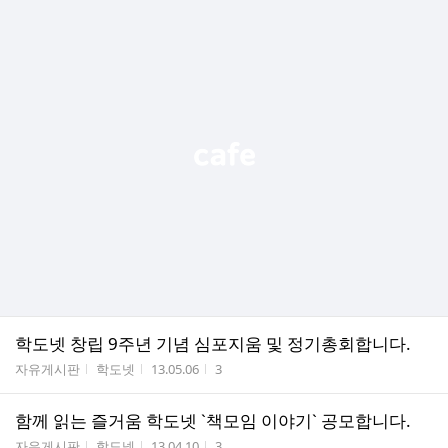
학도넷 창립 9주년 기념 심포지움 및 정기총회합니다.
게시판명
작성자
작성시간
조회수
자유게시판
학도넷
13.05.06
3
함께 읽는 즐거움 학도넷 `책모임 이야기` 공모합니다.
게시판명
작성자
작성시간
조회수
자유게시판
학도넷
13.04.10
3