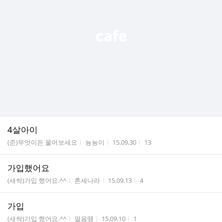
4살아이
게시판명
작성자
작성시간
조회수
(준)무엇이든 물어보세요
뇽뇽이
15.09.30
13
가입했어요
게시판명
작성자
작성시간
조회수
(새싹)가입 했어요.^^
혼세나라
15.09.13
4
가입
게시판명
작성자
작성시간
조회수
(새싹)가입 했어요.^^
얼음땡
15.09.10
1