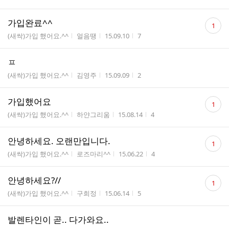
댓
가입완료^^
1
글
게시판명
작성자
작성시간
조회수
(새싹)가입 했어요.^^
얼음땡
15.09.10
7
수
ㅍ
게시판명
작성자
작성시간
조회수
(새싹)가입 했어요.^^
김영주
15.09.09
2
댓
가입했어요
1
글
게시판명
작성자
작성시간
조회수
(새싹)가입 했어요.^^
하얀그리움
15.08.14
4
수
댓
안녕하세요. 오랜만입니다.
1
글
게시판명
작성자
작성시간
조회수
(새싹)가입 했어요.^^
로즈마리^^
15.06.22
4
수
댓
안녕하세요?//
1
글
게시판명
작성자
작성시간
조회수
(새싹)가입 했어요.^^
구희정
15.06.14
5
수
발렌타인이 곧.. 다가와요..