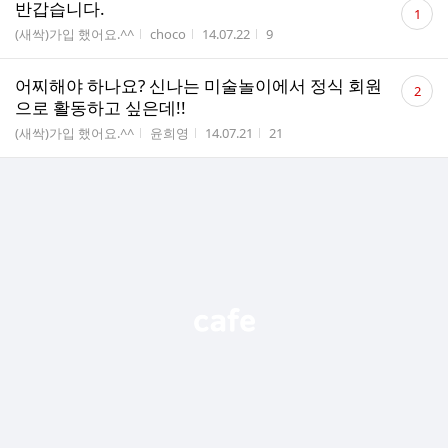
댓
반갑습니다.
1
글
게시판명
작성자
작성시간
조회수
(새싹)가입 했어요.^^
choco
14.07.22
9
수
댓
어찌해야 하나요? 신나는 미술놀이에서 정식 회원
2
글
으로 활동하고 싶은데!!
수
게시판명
작성자
작성시간
조회수
(새싹)가입 했어요.^^
윤희영
14.07.21
21