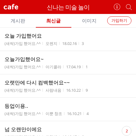
cafe
신나는 미술 놀이
카
개
페
별
개
정
카
게시판
최신글
이미지
가입하기
보
별
페
전
전
보
검
오늘 가입했어요
카
체
기
색
체
게시판명
작성자
작성시간
조회수
(새싹)가입 했어요.^^
오렌지
18.02.16
3
페
글
글
리
메
오늘가입했어요~
스
뉴
게시판명
작성자
작성시간
조회수
트
(새싹)가입 했어요.^^
아기콜라
17.04.19
1
오랫만에 다시 컴백했어요~~
게시판명
작성자
작성시간
조회수
(새싹)가입 했어요.^^
사람내음
16.10.22
9
등업이용..
게시판명
작성자
작성시간
조회수
(새싹)가입 했어요.^^
이뿐 창조
16.10.21
4
댓
넘 오랜만이에요
2
글