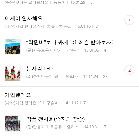
게시판명
작성자
작성시간
조회수
(준)무엇이든 물어보세요
뇽뇽이
15.01.29
8
댓
이제야 인사해요
1
글
게시판명
작성자
작성시간
조회수
(새싹)가입 했어요.^^
☆을 ♡하는...
15.01.16
8
수
“학원비”보다 싸게 1:1 레슨 받아보자!
게시판명
작성자
작성시간
조회수
(준)자유로운 이야기
감수강
15.01.05
4
댓
눈사람 LED
2
글
게시판명
작성자
작성시간
조회수
(준)추천만들기-공...
엘리스
14.11.24
27
수
가입했어요
게시판명
작성자
작성시간
조회수
(새싹)가입 했어요.^^
구슬이
14.11.12
7
작품 전시회(족자와 장승)
게시판명
작성자
작성시간
조회수
(정)만들기 자료공유
엘리스
14.10.31
7