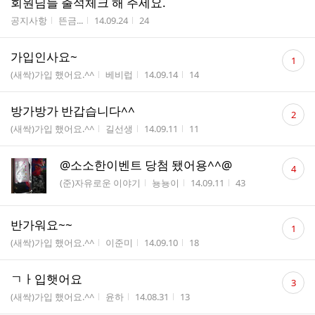
회원님들 출석체크 해 주세요.
게시판명
작성자
작성시간
조회수
공지사항
뜬금...
14.09.24
24
댓
가입인사요~
1
글
게시판명
작성자
작성시간
조회수
(새싹)가입 했어요.^^
베비럽
14.09.14
14
수
댓
방가방가 반갑습니다^^
2
글
게시판명
작성자
작성시간
조회수
(새싹)가입 했어요.^^
길선생
14.09.11
11
수
댓
@소소한이벤트 당첨 됐어용^^@
4
글
게시판명
작성자
작성시간
조회수
(준)자유로운 이야기
뇽뇽이
14.09.11
43
수
댓
반가워요~~
1
글
게시판명
작성자
작성시간
조회수
(새싹)가입 했어요.^^
이준미
14.09.10
18
수
댓
ㄱㅏ입햇어요
3
글
게시판명
작성자
작성시간
조회수
(새싹)가입 했어요.^^
윤하
14.08.31
13
수