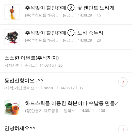
추석맞이 할인판매 ②: 꽃 팬던트 노리개
게시판명
작성자
작성시간
조회수
(준)추천만들기-공...
뜬금...
14.08.29
16
추석맞이 할인판매 ①: 보석 족두리
게시판명
작성자
작성시간
조회수
(준)추천만들기-공...
뜬금...
14.08.29
28
소소한 이벤트(추석까지)
게시판명
작성자
작성시간
조회수
공지사항
뜬금...
14.08.15
26
댓
등업신청이요..^^
2
글
게시판명
작성자
작성시간
조회수
(새싹)가입 했어요.^^
soon...
14.08.12
17
수
하드스틱을 이용한 화분이나 수납통 만들기
게시판명
작성자
작성시간
조회수
(정)만들기 자료공유
엘리스
14.08.11
106
댓
안녕하세요^^
1