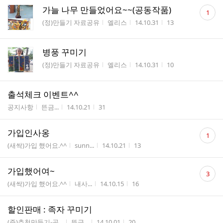
댓
가늘 나무 만들었어요~~(공동작품)
1
글
게시판명
작성자
작성시간
조회수
(정)만들기 자료공유
엘리스
14.10.31
13
수
병풍 꾸미기
게시판명
작성자
작성시간
조회수
(정)만들기 자료공유
엘리스
14.10.31
10
출석체크 이벤트^^
게시판명
작성자
작성시간
조회수
공지사항
뜬금...
14.10.21
31
댓
가입인사옹
1
글
게시판명
작성자
작성시간
조회수
(새싹)가입 했어요.^^
sunn...
14.10.21
13
수
댓
가입했어여~
3
글
게시판명
작성자
작성시간
조회수
(새싹)가입 했어요.^^
내사...
14.10.15
16
수
할인판매 : 족자 꾸미기
게시판명
작성자
작성시간
조회수
(준)추천만들기-공...
뜬금...
14.10.01
20