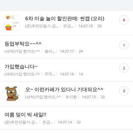
댓
6차 미술 놀이 할인판매: 썬캡 (오리)
6
글
게시판명
작성자
작성시간
조회수
(준)추천만들기-공...
뜬금...
14.07.18
55
수
댓
등업부탁요~~^^
1
글
게시판명
작성자
작성시간
조회수
(새싹)가입 했어요.^^
올리...
14.07.17
24
수
댓
가입했습니다~
2
글
게시판명
작성자
작성시간
조회수
(새싹)가입 했어요.^^
주먹...
14.07.16
14
수
댓
오~ 이런카페가 있다니 기대되요^^
3
글
게시판명
작성자
작성시간
조회수
(새싹)가입 했어요.^^
유지환
14.07.15
32
수
여름 맞이 빅 세일!!
게시판명
작성자
작성시간
조회수
(준)추천만들기-공...
뜬금...
14.07.14
32