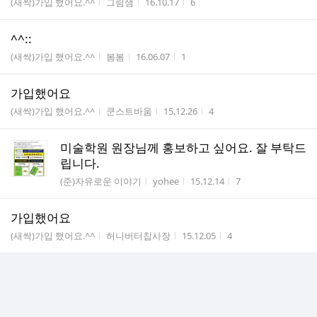
게시판명
작성자
작성시간
조회수
(새싹)가입 했어요.^^
그림샘
16.10.17
6
수
^^::
게시판명
작성자
작성시간
조회수
(새싹)가입 했어요.^^
봄봄
16.06.07
1
가입했어요
게시판명
작성자
작성시간
조회수
(새싹)가입 했어요.^^
쿤스트바움
15.12.26
4
미술학원 원장님께 홍보하고 싶어요. 잘 부탁드
립니다.
게시판명
작성자
작성시간
조회수
(준)자유로운 이야기
yohee
15.12.14
7
가입했어요
게시판명
작성자
작성시간
조회수
(새싹)가입 했어요.^^
허니버터칩사장
15.12.05
4