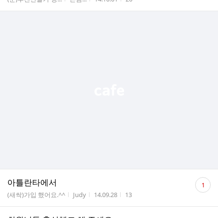
댓
아틀란타에서
1
글
게시판명
작성자
작성시간
조회수
(새싹)가입 했어요.^^
Judy
14.09.28
13
수