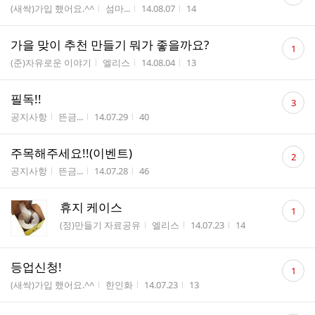
글
게시판명
작성자
작성시간
조회수
(새싹)가입 했어요.^^
섬마...
14.08.07
14
수
댓
가을 맞이 추천 만들기 뭐가 좋을까요?
1
글
게시판명
작성자
작성시간
조회수
(준)자유로운 이야기
엘리스
14.08.04
13
수
댓
필독!!
3
글
게시판명
작성자
작성시간
조회수
공지사항
뜬금...
14.07.29
40
수
댓
주목해주세요!!(이벤트)
2
글
게시판명
작성자
작성시간
조회수
공지사항
뜬금...
14.07.28
46
수
댓
휴지 케이스
1
글
게시판명
작성자
작성시간
조회수
(정)만들기 자료공유
엘리스
14.07.23
14
수
댓
등업신청!
1
글
게시판명
작성자
작성시간
조회수
(새싹)가입 했어요.^^
한인화
14.07.23
13
수