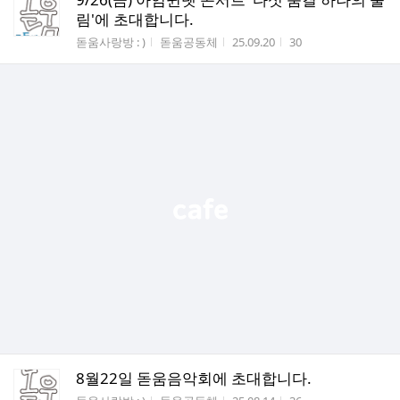
림'에 초대합니다.
게시판명
작성자
작성시간
조회수
돋움사랑방 : )
돋움공동체
25.09.20
30
8월22일 돋움음악회에 초대합니다.