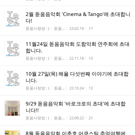
2월 돋움음악회 'Cinema & Tango'에 초대합니
다!
게시판명
작성자
작성시간
조회수
돋움사랑방 : )
돋움...
23.02.19
17
11월24일 돋움음악회 도함악회 연주회에 초대
합니다.
게시판명
작성자
작성시간
조회수
돋움사랑방 : )
돋움...
22.11.18
15
10월 27일(목) 해율 다섯번째 이야기에 초대합
니다.
게시판명
작성자
작성시간
조회수
돋움사랑방 : )
돋움...
22.10.24
13
9/29 돋움음악회 '바로크로의 초대'에 초대합
니다!!
게시판명
작성자
작성시간
조회수
돋움사랑방 : )
돋움...
22.09.22
21
8월 돋움음악회 이춘호 어쿠스틱 추억여행에