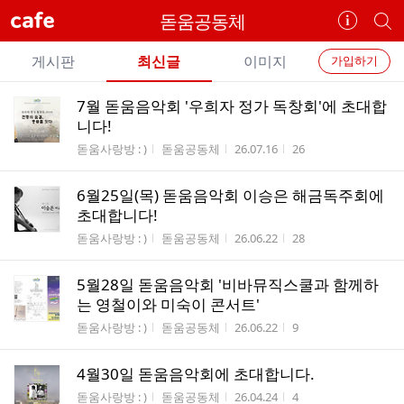
cafe
돋움공동체
카
개
페
별
개
정
카
게시판
최신글
이미지
가입하기
보
별
페
전
전
보
검
7월 돋움음악회 '우희자 정가 독창회'에 초대합
카
체
기
색
체
니다!
페
글
글
게시판명
작성자
작성시간
조회수
돋움사랑방 : )
돋움공동체
26.07.16
26
리
메
스
뉴
6월25일(목) 돋움음악회 이승은 해금독주회에
트
초대합니다!
게시판명
작성자
작성시간
조회수
돋움사랑방 : )
돋움공동체
26.06.22
28
5월28일 돋움음악회 '비바뮤직스쿨과 함께하
는 영철이와 미숙이 콘서트'
게시판명
작성자
작성시간
조회수
돋움사랑방 : )
돋움공동체
26.06.22
9
4월30일 돋움음악회에 초대합니다.
게시판명
작성자
작성시간
조회수
돋움사랑방 : )
돋움공동체
26.04.24
4