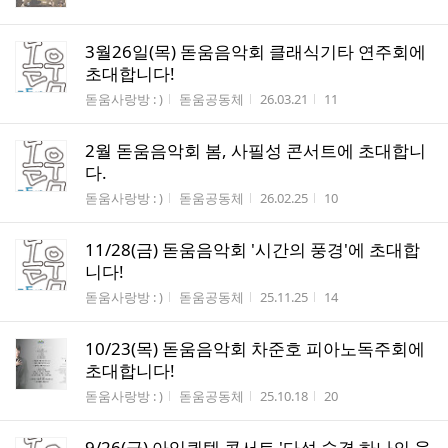
3월26일(목) 돋움음악회 클래식기타 연주회에
초대합니다!
게시판명
작성자
작성시간
조회수
돋움사랑방 : )
돋움공동체
26.03.21
11
2월 돋움음악회 봄, 사필성 콘서트에 초대합니
다.
게시판명
작성자
작성시간
조회수
돋움사랑방 : )
돋움공동체
26.02.25
10
11/28(금) 돋움음악회 '시간의 풍경'에 초대합
니다!
게시판명
작성자
작성시간
조회수
돋움사랑방 : )
돋움공동체
25.11.25
14
10/23(목) 돋움음악회 차준호 피아노독주회에
초대합니다!
게시판명
작성자
작성시간
조회수
돋움사랑방 : )
돋움공동체
25.10.18
20
9/26(금) 아임퀸텟 콘서트 '다섯 숨결 하나의 울