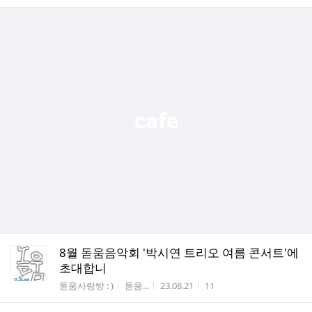
8월 돋움음악회 '박시연 트리오 여름 콘서트'에
초대합니
게시판명
작성자
작성시간
조회수
돋움사랑방 : )
돋움...
23.08.21
11