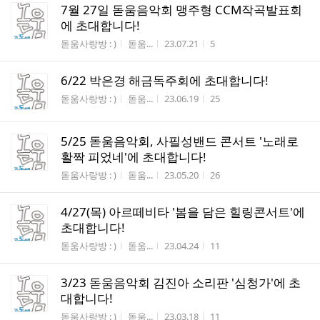
7월 27일 돋움음악회 맹주형 CCM작곡발표회
에 초대합니다!
게시판명
작성자
작성시간
조회수
돋움사랑방 : )
돋움...
23.07.21
5
6/22 박은경 해금독주회에 초대합니다!
게시판명
작성자
작성시간
조회수
돋움사랑방 : )
돋움...
23.06.19
25
5/25 돋움음악회, 사필성밴드 콘서트 '노래로
활짝 피었네'에 초대합니다!
게시판명
작성자
작성시간
조회수
돋움사랑방 : )
돋움...
23.05.20
26
4/27(목) 아르떼비타 '봄을 담은 힐링콘서트'에
초대합니다!
게시판명
작성자
작성시간
조회수
돋움사랑방 : )
돋움...
23.04.24
11
3/23 돋움음악회 김진아 소리판 '심청가'에 초
대합니다!
게시판명
작성자
작성시간
조회수
돋움사랑방 : )
돋움...
23.03.18
11