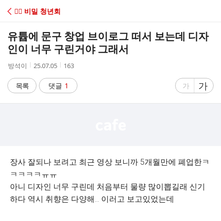
C
😶‍🌫️ 비밀 청년회
A
유튭에 문구 창업 브이로그 떠서 보는데 디자
F
인이 너무 구린거야 그래서
작
작
조
방석이
25.07.05
163
E
성
성
회
자
시
수
글
가
글
목록
댓글
1
가
간
자
자
크
크
기
기
크
작
게
게
장사 잘되나 보려고 최근 영상 보니까 5개월만에 폐업한ㅋ
ㅋㅋㅋㅋㅠㅠ
아니 디자인 너무 구린데 처음부터 물량 많이뽑길래 신기
하다 역시 취향은 다양해... 이러고 보고있었는데