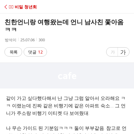
C
😶‍🌫️ 비밀 청년회
A
친한언니랑 여행왔는데 언니 남사친 쫓아옴
F
ㅋㅋ
작
작
조
방석이
25.07.06
300
E
성
성
회
자
시
수
글
가
글
목록
댓글
12
가
간
자
자
크
크
기
기
크
작
게
게
같이 가고 싶다했다해서 난 그냥 그럼 알아서 오라해요 ㅋ
ㅋ 이랬는데 진짜 같은 비행기에 같은 아파트 숙소…. 그 언
니가 주소랑 비행기 이티켓 다 보여줬대.
나 무슨 가이드 된 기분임ㅋㅋㅋ 둘이 부부같음. 참고로 언