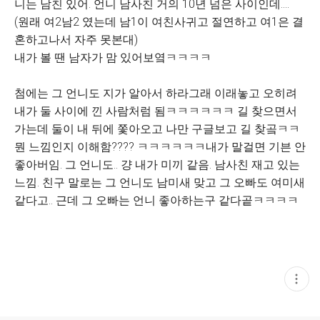
니는 남친 있어. 언니 남사친 거의 10년 넘은 사이인데….
(원래 여2남2 였는데 남1이 여친사귀고 절연하고 여1은 결
혼하고나서 자주 못본대)
내가 볼 땐 남자가 맘 있어보옄ㅋㅋㅋㅋ
첨에는 그 언니도 지가 알아서 하라그래 이래놓고 오히려
내가 둘 사이에 낀 사람처럼 됨ㅋㅋㅋㅋㅋㅋ 길 찾으면서
가는데 둘이 내 뒤에 쫓아오고 나만 구글보고 길 찾곸ㅋㅋ
뭔 느낌인지 이해함???? ㅋㅋㅋㅋㅋㅋ내가 말걸면 기븐 안
좋아버임. 그 언니도.. 걍 내가 미끼 같음. 남사친 재고 있는
느낌. 친구 말로는 그 언니도 남미새 맞고 그 오빠도 여미새
같다고.. 근데 그 오빠는 언니 좋아하는구 같다곹ㅋㅋㅋㅋ
현
재
게
시