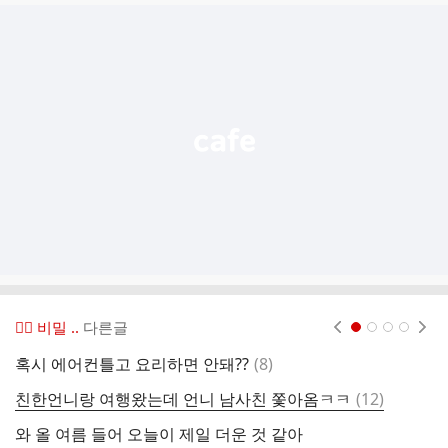
글
추
가
기
능
열
기
😶‍🌫️ 비밀 ..
다른글
현재페이지 1
2
3
4
댓
혹시 에어컨틀고 요리하면 안돼??
(
8
)
제
글
댓
친한언니랑 여행왔는데 언니 남사친 쫓아옴ㅋㅋ
(
12
)
너
글
와 올 여름 들어 오늘이 제일 더운 것 같아