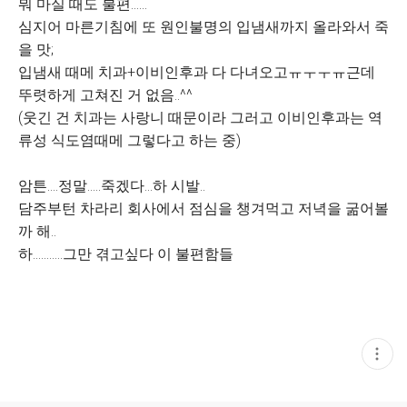
뭐 마실 때도 불편......
심지어 마른기침에 또 원인불명의 입냄새까지 올라와서 죽
을 맛;
입냄새 때메 치과+이비인후과 다 다녀오고ㅠㅜㅜㅠ근데
뚜렷하게 고쳐진 거 없음..^^
(웃긴 건 치과는 사랑니 때문이라 그러고 이비인후과는 역
류성 식도염때메 그렇다고 하는 중)
암튼....정말.....죽겠다...하 시발..
담주부턴 차라리 회사에서 점심을 챙겨먹고 저녁을 굶어볼
까 해..
하...........그만 겪고싶다 이 불편함들
현
재
게
시