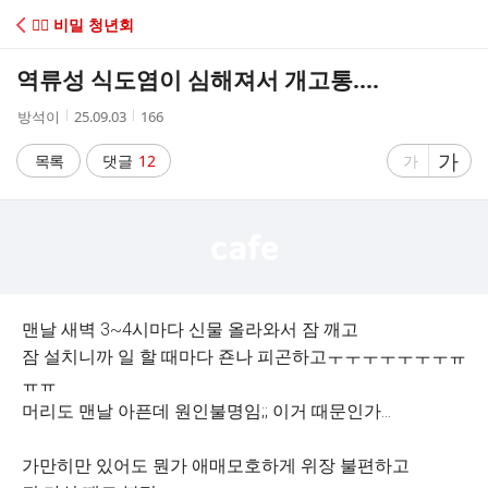
C
😶‍🌫️ 비밀 청년회
A
역류성 식도염이 심해져서 개고통....
F
작
작
조
방석이
25.09.03
166
성
성
회
E
자
시
수
글
가
글
목록
댓글
12
가
간
자
자
크
크
기
기
크
작
게
게
맨날 새벽 3~4시마다 신물 올라와서 잠 깨고
잠 설치니까 일 할 때마다 죤나 피곤하고ㅜㅜㅜㅜㅜㅜㅜㅠ
ㅠㅠ
머리도 맨날 아픈데 원인불명임;; 이거 때문인가...
가만히만 있어도 뭔가 애매모호하게 위장 불편하고