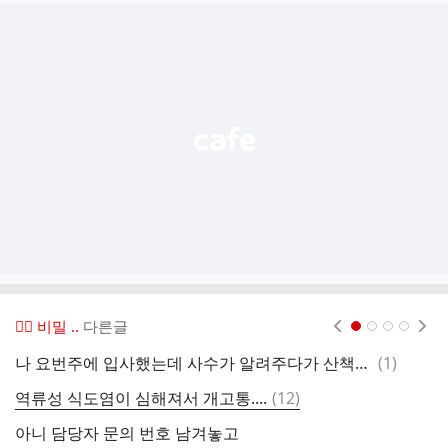
글
추
가
기
능
열
기
😶‍🌫️ 비밀 ..
다른글
현재페이지 1
2
3
4
댓
나 요번주에 입사했는데 사수가 알려주다가 산책하고 오래서 나왔거든
(
1
)
최
글
댓
역류성 식도염이 심해져서 개고통....
(
12
)
다
글
아니 담당자 문의 번호 남겨놓고
유